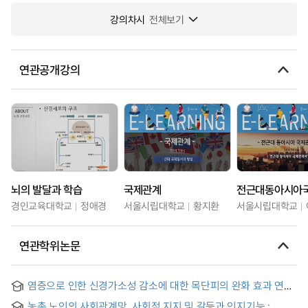
강의차시
전체보기
연관공개강의
뇌의 발달과 학습
국제관계
경인교육대학교
정애경
서울시립대학교
황지환
서울시립대학교
연관학위논문
염증으로 인한 신경가소성 감소에 대한 목단피의 완화 효과 연구
농촌 노인의 사회관계망, 사회적 지지 및 갈등과 인지기능 :