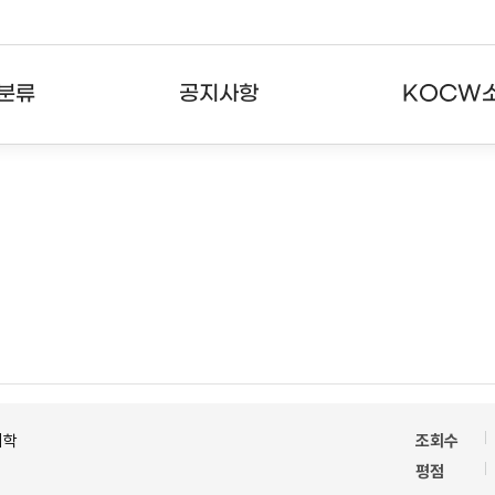
분류
공지사항
KOCW
강의
공지사항
KOCW란
강의
뉴스레터
활용안내
분야
주요통계현황
발자취
강의
서비스도움말
고객센터
의학
조회수
평점