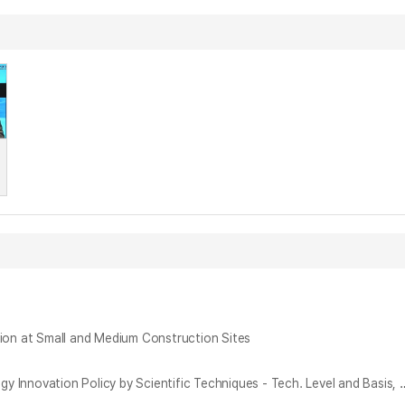
at Small and Medium Construction Sites
김정은 시대의 산업기술 혁신정책과 현실 - 기술 수준과 토대, 현장 기술역량 - = Current Status and Reality of North Korean Industrial Technology Innov