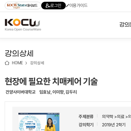
로
로
로
바
로그인
이용가이드
대시보드
가
가
가
로
기
기
기
가
(skip
기
to
강의
content)
대학
강의상세
기관
HOME
강의상세
전공
현장에 필요한 치매케어 기술
테마
건양사이버대학교
임효남, 이미향, 김두리
주제분류
의약학 >의료 >
강의학기
2019년 2학기