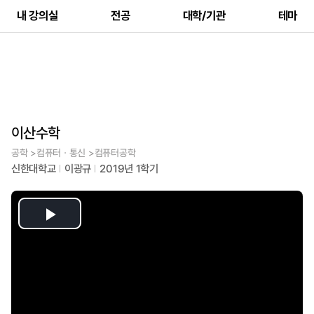
내 강의실
전공
대학/기관
테마
이산수학
공학 >컴퓨터ㆍ통신 >컴퓨터공학
신한대학교
이광규
2019년 1학기
Play
Video