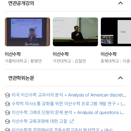
연관공개강의
이산수학
이산수학
이산수학
가톨릭대학교
황병연
가천대학교
김철연
충북대학교
이충
연관학위논문
미국 이산수학 교과서의 분석 = Analysis of American discrete
mathematics textbooks
수학적 의사소통 강화를 위한 이산수학 프로그램 개발 연구 = (A)
Study on development of discrete mathematics program
이산수학 그래프 단원의 문제 분석 = Analysis of questions in
for strengthening mathematical communication
the chapter of graph theory in discrete mathematics
이산수학 교육과정에 대한 고찰
이산수학적 관점에서의 초등수학교과서 분석연구 = (An)