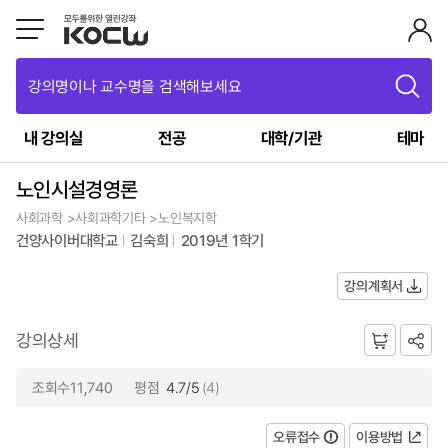
강의명이나 교수명을 검색해보세요
내 강의실
전공
대학/기관
테마
노인시설경영론
사회과학 >사회과학기타 >노인복지학
건양사이버대학교
김숙희
2019년 1학기
강의계획서
강의상세
조회수11,740
평점
4.7/5
(4)
오류접수
이용방법