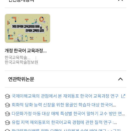
개정 한국어 교육과정의 이해 및 한국어교육의 실제
한국교육학술정보원
한국교육학술정보원
연관학위논문
국제이해교육의 관점에서 본 재외동포 한국어 교육과정 연구
회화적 담화 능력 신장을 위한 몽골인 학습자 대상 한국어
말하기교육 연구 = A study on Mongolian learners' Korean
다문화가정 아동 대상 매체 특성별 한국어 말하기 교수 방안 연구
speaking education for improving conversational
= A Study on the Teaching Method of Korean Speaking
discourse ability
유럽 지역 재외동포의 한국어교육 경험에 관한 질적 연구 :
Education for Children from Multi-culturalFamilies Using
한글학교의 상호문화주의 현상을 중심으로
Different Media
한국문화이해를 위한 오행의 사유체계 수업 방안 연구 : <구지가