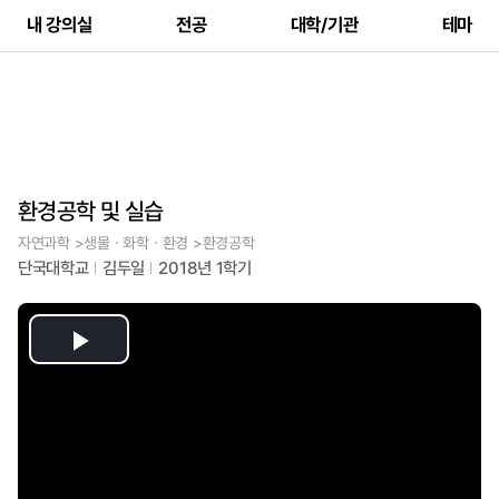
내 강의실
전공
대학/기관
테마
환경공학 및 실습
자연과학 >생물ㆍ화학ㆍ환경 >환경공학
단국대학교
김두일
2018년 1학기
Play
Video