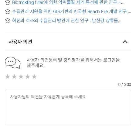
Biotrickling filter에 의한 악취물질 제거 특성에 관한 연구 =
the sihwa reservoir and water quality management using a
(A)study on the removal characteristics of odorous gases
dynamic model
수질관리 지원을 위한 GIS기반의 한국형 Reach File 개발 연구
for biotrickling filter
하천과 호소의 수질관리 방안에 관한 연구 : 남한강 상류를
중심으로 = (A) study on the water quality management for
stream and lake
사용자 의견
사용자 의견등록 및 강의평가를 위해서는 로그인을
해주세요.
0
/ 200