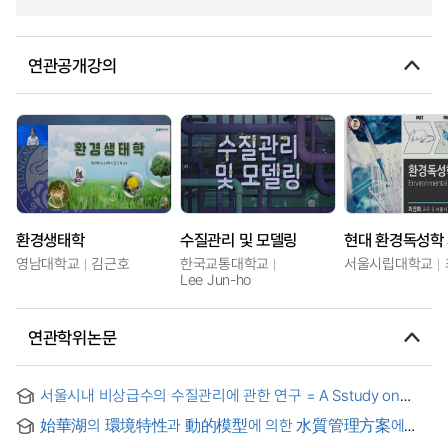
연관공개강의
환경생태학
수질관리 및 모델링
현대 환경독성학
영남대학교
김근호
한국교통대학교
서울시립대학교
Lee Jun-ho
연관학위논문
서울시내 비상급수의 수질관리에 관한 연구 = A Sstudy on
management of emergency water in Seoul
始華湖의 環境特性과 動的模型에 의한 水質管理方案에
關한 硏究 = A Study on environmental characteristics of