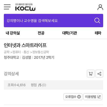
강의명이나 교수명을 검색해보세요
내 강의실
전공
대학/기관
테마
인터넷과 스마트라이프
공학 >컴퓨터ㆍ통신 >정보통신공학
청주대학교
김성열
2017년 2학기
강의상세
조회수4,616
평점
/5
(0)
오류접수
이용방법