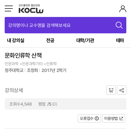
강의명이나 교수명을 검색해보세요
내 강의실
전공
대학/기관
테마
문화인류학 산책
인문과학 >인문과학기타 >인류학
청주대학교
조창희
2017년 2학기
강의상세
조회수4,548
평점
/5
(0)
오류접수
이용방법