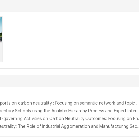
탄소중립에 대한 언론 보도의 한중 비교 연구 : 의미연결망과 토픽 모델링 분석을 중심으로 = A comparative study of Korean and Chinese media reports on carbon neutrality : Focusing on semantic n
계층화분석과 심층면담을 활용한 초등학교 탄소중립교육 활성화 방안 = A Study on Strategies to Enhance Carbon Neutrality Education in Elementary Schools using
주민자치 활동이 지역사회의 탄소중립 성과에 미치는 영향에 관한 연구 : 서울시 주민들의 환경 지향적 변화를 중심으로 = The Im
탄소중립 전략 수립을 위한 환경효율성 분석 : 시도별 산업집적도와 제조업 업종 특성을 중심으로 = Environmental Efficiency Analysis for Carbon Neutrality: 