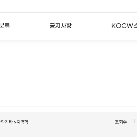
분류
공지사항
KOCW
강의
공지사항
KOCW란
강의
뉴스레터
활용안내
분야
주요통계현황
발자취
강의
서비스도움말
고객센터
과학기타 >지역학
조회수