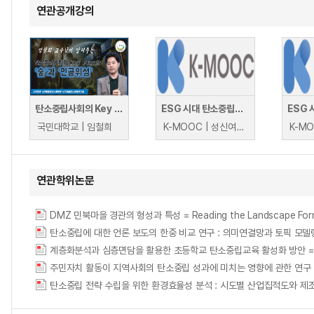
연관공개강의
탄소중립사회의 Key Player 숲과 인공위성
ESG 시대 탄소중립의 이해
국민대학교 | 임철희
K-MOOC | 성신여자대학교 조준상
연관학위논문
DMZ 민북마을 경관의 형성과 특성 = Reading the Landscape Formatio