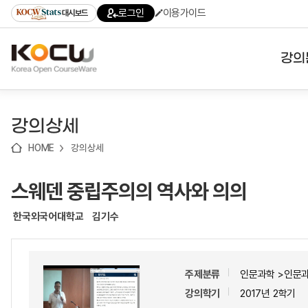
로
로
로
바
로그인
이용가이드
대시보드
가
가
가
로
기
기
기
가
(skip
기
to
강의
content)
대학
강의상세
기관
HOME
강의상세
전공
스웨덴 중립주의의 역사와 의의
테마
한국외국어대학교
김기수
주제분류
인문과학 >인문
강의학기
2017년 2학기