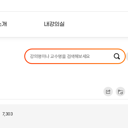
소개
내강의실
?
강의리스트
수강확인증강의
사용자의견
내강의클립
7,303