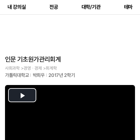
내 강의실
전공
대학/기관
테마
인문 기초원가관리회계
사회과학 >경영ㆍ경제 >회계학
가톨릭대학교
박희우
2017년 2학기
Play
Video