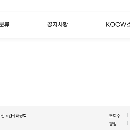
분류
공지사항
KOCW
강의
공지사항
KOCW란
강의
뉴스레터
활용안내
분야
주요통계현황
발자취
강의
서비스도움말
고객센터
통신 >컴퓨터공학
조회수
평점