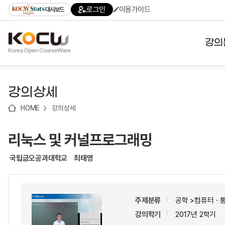
로
로
로
바
로그인
이용가이드
대시보드
가
가
가
로
기
기
기
가
(skip
기
to
강의
content)
대학
강의상세
기관
HOME
강의상세
전공
리눅스 및 커널프로그래밍
테마
국립금오공과대학교
최태영
주제분류
공학 >컴퓨터ㆍ
강의학기
2017년 2학기