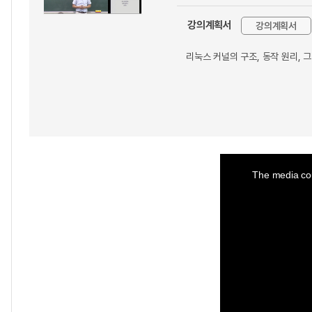
강의계획서
강의계획서
리눅스 커널의 구조, 동작 원리,
This
is
a
The media cou
modal
window.