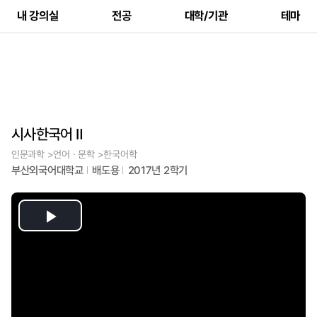
내 강의실
전공
대학/기관
테마
시사한국어 Ⅱ
인문과학 >언어ㆍ문학 >한국어학
부산외국어대학교
배도용
2017년 2학기
Play
Video