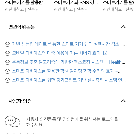
스마트기기를 활용한 교수법 및 학습지도 향상과정-경기과학기술대학
스마트기기와 SNS 강의를 위한 쌍방향 교수법-한국대학교육협의회 고등교육연수원 특강
신한대학교
신종우
신한대학교
신종우
신한대학교
신종
연관학위논문
가변 샘플링 레이트를 통한 스마트 기기 앱의 실행시간 감소 =
Reducing Execution Time of Smart Device Apps by Varying
모바일 디바이스의 다중 이용에 따른 시너지 효과
Sampling Rate
운동정보 추출 알고리즘에 기반한 헬스코칭 시스템 = Health
coaching system based on the exercise information
스마트 디바이스를 활용한 학생 참여형 과학 수업의 효과 =
extraction algorithm
Effects of the Student-Participatory Science Class Using
스마트 디바이스를 위한 핑거프린트 기반 실내측위 시스템 연구
Smart Devices
= Fingerprint based indoor positioning system for smart
device
사용자 의견
사용자 의견등록 및 강의평가를 위해서는 로그인을
해주세요.