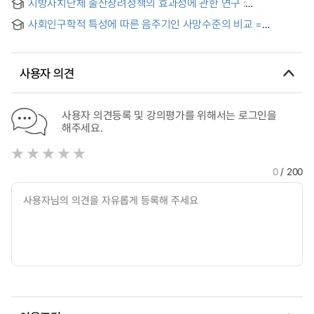
지방자치단체 출산장려정책의 효과성에 관한 연구 :
Modeling based on the Spatial Demographic Perspective:
정책지급방식별 출산율 및 지역 인구변화에 미친 영향을
Utilizing Cross-Classified Multilevel Model
사회인구학적 특성에 따른 음주기인 사망수준의 비교 =
중심으로
Sociodemographic characteristics and deaths attributable
to alcohol
사용자 의견
사용자 의견등록 및 강의평가를 위해서는 로그인을
해주세요.
0
/ 200