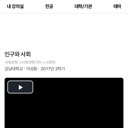
내 강의실
전공
대학/기관
테마
인구와 사회
사회과학 >사회과학기타 >사회학
강남대학교
이성용
2017년 2학기
Play
Video