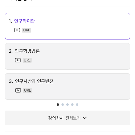
1.
인구학이란
URL
2.
인구학방법론
URL
3.
인구사상과 인구변천
URL
강의차시
전체보기