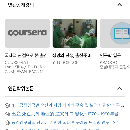
연관공개강의
국제적 관점으로 본 출산
생명의 탄생, 출산준비
인구학 입문
COURSERA
YTN SCIENCE
K-MOOC
Lynn Sibley, Ph.D., RN,
충남대학교 전광
CNM, FAAN, FACNM
연관학위논문
4대 공적연금별 출산과 사망 데이터 구축 및 보정에 관한 연구 =
Department of Economics and Statistics under the
出産·死亡力의 地理的 差異와 그 變化 : 1970∼1990年을
supervision of Professor Keewhan Kim
중심으로 = Spatial variation of fertility and mortality and its
공간인구학적 관점에 기반한 국내 인구이동 모델링 연구 : 3수준
change : 1970-1990
교차분류 다수준 모형의 적용 = A Study on Internal Migration