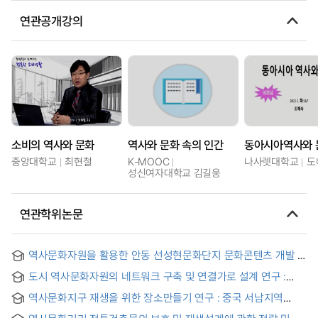
연관공개강의
소비의 역사와 문화
역사와 문화 속의 인간
동아시아역사와 
중앙대학교
최현철
K-MOOC
나사렛대학교
도
성신여자대학교 김길웅
연관학위논문
역사문화자원을 활용한 안동 선성현문화단지 문화콘텐츠 개발 =
A Study on the Development of Cultural Contents of
도시 역사문화자원의 네트워크 구축 및 연결가로 설계 연구 :
Seonseonghyeon Cultural Complex in Andong using
중국 용정(龍井)시를 중심으로
Historical and Cultural Resources
역사문화지구 재생을 위한 장소만들기 연구 : 중국 서남지역
충칭시 역사문화지구 사례를 중심으로 = A Study on Place-