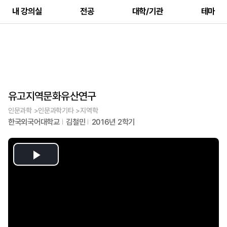
내 강의실
전공
대학/기관
테마
유고지역문화유산연구
인문과학 >인문과학기타 >지역학
한국외국어대학교
김철민
2016년 2학기
Play
Video