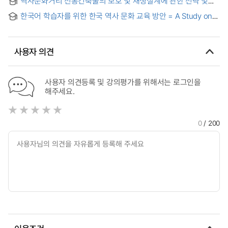
역사문화거리 전통건축물의 보호 및 재생설계에 관한 전략 및
Making for the Regeneration of Historic Cultural Districts :
방안 : -중국의 북지길을 중심으로- = Research on Strategies
Focusing on the Cases of Historic and Cultural Districts in
한국어 학습자를 위한 한국 역사 문화 교육 방안 = A Study on
and Measures for the Protection and Regenerative Design
Chongqing Southwest China
the Direction of Korean Historical Culture Education for
of Traditional Buildings in Historical and Cultural Districts -
Korean Language Learners
Focusing on China's Bugji Road-
사용자 의견
사용자 의견등록 및 강의평가를 위해서는 로그인을
해주세요.
0
/ 200