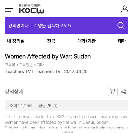
강의명이나 교수명을 검색해보세요
내 강의실
전공
대학/기관
테마
Women Affected by War: Sudan
교육학 >교육일반 >기타
Teachers TV
Teachers TV
2017.04.25
강의상세
조회수1,256
평점
/5
(0)
This is a lesson starter for a KS3 citizenship lesson, examining how
women have been affected by the war in Darfur, Sudan.
Protecting human dignity is at the heart of humanitarian responses
더보기