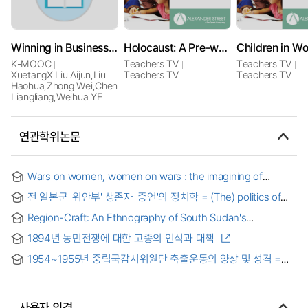
Winning in Business: The Art of War by Sun Tzu
Holocaust: A Pre-war German Jewish Family
K-MOOC
Teachers TV
Teachers TV
XuetangX Liu Aijun,Liu
Teachers TV
Teachers TV
Haohua,Zhong Wei,Chen
Liangliang,Weihua YE
연관학위논문
Wars on women, women on wars : the imagining of
communist women partisans in divided Korea
전 일본군 '위안부' 생존자 '증언'의 정치학 = (The) politics of
the testimony : the case of Japanese military 'Sexual
Region-Craft: An Ethnography of South Sudan's
Slavery' survivors
Transnational Intelligentsia
1894년 농민전쟁에 대한 고종의 인식과 대책
1954~1955년 중립국감시위원단 축출운동의 양상 및 성격 =
Study of Demonstration of anti-Neutral Nations
Supervisory Commission from 1954~55
사용자 의견