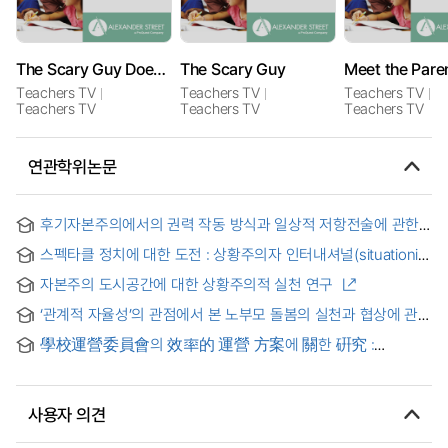
The Scary Guy Does Primary
The Scary Guy
Meet the Pare
Teachers TV
Teachers TV
Teachers TV
Teachers TV
Teachers TV
Teachers TV
연관학위논문
후기자본주의에서의 권력 작동 방식과 일상적 저항전술에 관한
연구 : 기 드보르[Guy Debord]와 미셸 드 세르토[Michel de
스펙타클 정치에 대한 도전 : 상황주의자 인터내셔널(situationist
Certeau]를 중심으로
international) 1957-1972 = (A)Challenge to the spectacular
자본주의 도시공간에 대한 상황주의적 실천 연구
politics : situationist international 1957-1972
‘관계적 자율성’의 관점에서 본 노부모 돌봄의 실천과 협상에 관한
연구 = The Practice and Negotiation of the Elderly Parents
學校運營委員會의 效率的 運營 方案에 關한 硏究 :
Caring : A qualitative study from the 'Relational Autonomy'
慶尙北道 初等學校를 中心으로 = A Study of Opinions of
Perspective
Teachers and Parents Committee Members on the Actual
Conditions of the School Governing Body Management
사용자 의견
and on the Plans to Activate the Committee