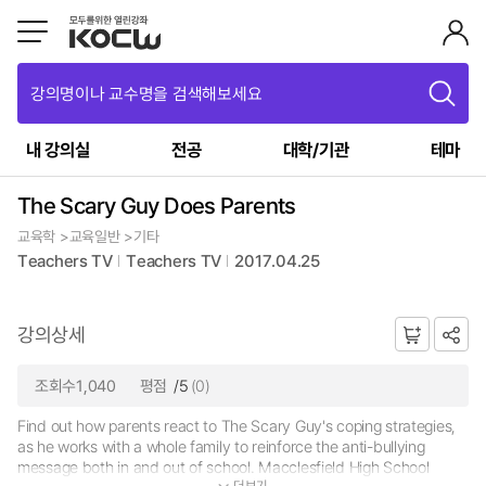
강의명이나 교수명을 검색해보세요
내 강의실
전공
대학/기관
테마
The Scary Guy Does Parents
교육학 >교육일반 >기타
Teachers TV
Teachers TV
2017.04.25
강의상세
조회수1,040
평점
/5
(0)
Find out how parents react to The Scary Guy's coping strategies,
as he works with a whole family to reinforce the anti-bullying
message both in and out of school. Macclesfield High School
더보기