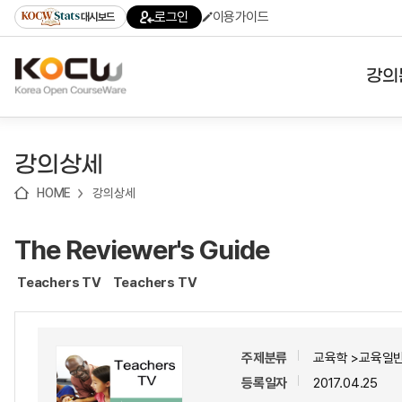
로
로
로
바
로그인
이용가이드
대시보드
가
가
가
로
기
기
기
가
(skip
기
to
강의
content)
대학
강의상세
기관
HOME
강의상세
전공
The Reviewer's Guide
테마
Teachers TV
Teachers TV
주제분류
교육학 >교육일반
등록일자
2017.04.25