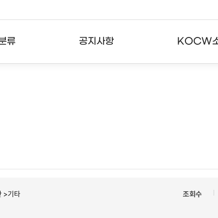
분류
공지사항
KOCW
강의
공지사항
KOCW란
강의
뉴스레터
활용안내
분야
주요통계현황
발자취
강의
서비스도움말
고객센터
 >기타
조회수