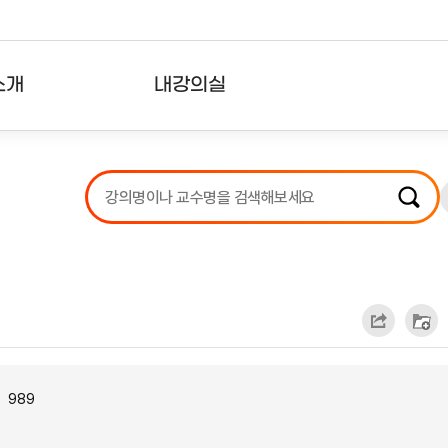
소개
내강의실
?
강의리스트
수강확인증강의
사용자의견
내강의클립
989