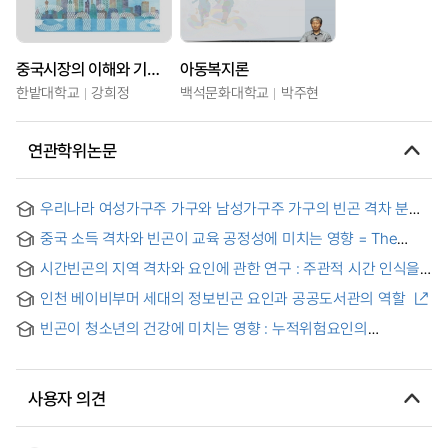
중국시장의 이해와 기업전략
아동복지론
한밭대학교
강희정
백석문화대학교
박주현
연관학위논문
우리나라 여성가구주 가구와 남성가구주 가구의 빈곤 격차 분해
연구 : 1982년~2008년 도시근로자 가구를 중심으로 = A Study
중국 소득 격차와 빈곤이 교육 공정성에 미치는 영향 = The
on the Decomposition of Poverty Differences between
Effect of Income Inequality and Poverty in China on
Female-headed Households and Male-headed
시간빈곤의 지역 격차와 요인에 관한 연구 : 주관적 시간 인식을
Educational Equity
Households in Korea-Based on Urban Working Families
중심으로 = What Regional Factors make us Time Poor? : A
from 1982 to 2008-
인천 베이비부머 세대의 정보빈곤 요인과 공공도서관의 역할
Study of Regional Differences in Subjective Time
Perception
빈곤이 청소년의 건강에 미치는 영향 : 누적위험요인의
매개효과를 중심으로
사용자 의견