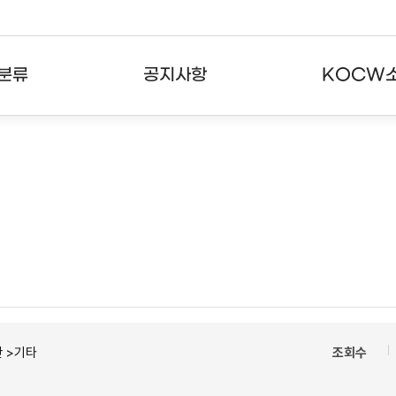
분류
공지사항
KOCW
강의
공지사항
KOCW란
강의
뉴스레터
활용안내
분야
주요통계현황
발자취
강의
서비스도움말
고객센터
 >기타
조회수