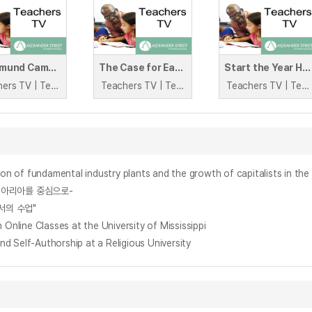
St Edmund Campion Primary: Green throughout the year
The Case for Early Years Language Intervention
Start the Year Here
Teachers TV | Teachers TV
Teachers TV | Teachers TV
Teachers TV | Teachers TV
undamental industry plants and the growth of capitalists in the
의 아리아를 중심으로-
서의 수업"
 Online Classes at the University of Mississippi
d Self-Authorship at a Religious University