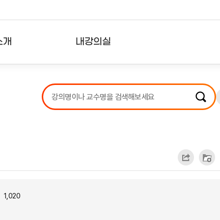
소개
내강의실
?
강의리스트
수강확인증강의
사용자의견
내강의클립
1,020