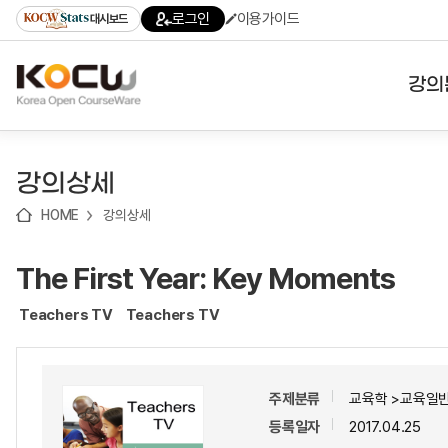
로
로
로
바
로그인
이용가이드
대시보드
가
가
가
로
기
기
기
가
(skip
기
to
강의
content)
대학
강의상세
기관
HOME
강의상세
전공
The First Year: Key Moments
테마
Teachers TV
Teachers TV
주제분류
교육학 >교육일반
등록일자
2017.04.25