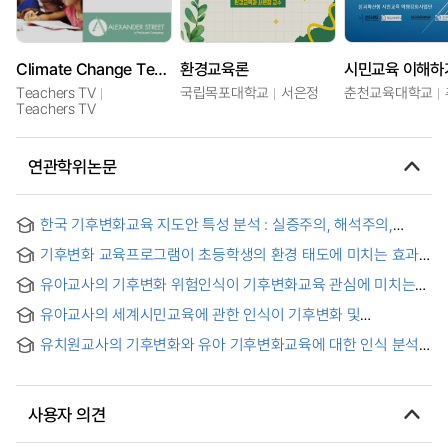
Climate Change Teaching Solutions
환경교육론
시민교육 이해하
Teachers TV
국립목포대학교
서은정
춘천교육대학교
Teachers TV
연관학위논문
한국 기후변화교육 지도안 특성 분석 : 실증주의, 해석주의,
비판주의를 중심으로
기후변화 교육프로그램이 초등학생의 환경 태도에 미치는 효과
= The Effects of Climate Change Education Program on
유아교사의 기후변화 위험인식이 기후변화교육 관심에 미치는
The Environmental Attitude in Elementary School
영향 : 기후변화인식의 매개효과
Students
유아교사의 세계시민교육에 관한 인식이 기후변화 및
기후변화교육 인식에 미치는 영향
유치원교사의 기후변화와 유아 기후변화교육에 대한 인식 분석
연구
사용자 의견