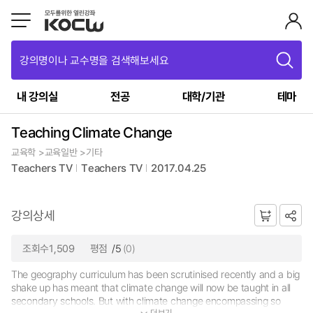
강의명이나 교수명을 검색해보세요
내 강의실
전공
대학/기관
테마
Teaching Climate Change
교육학 >교육일반 >기타
Teachers TV
Teachers TV
2017.04.25
강의상세
조회수1,509
평점
/5
(0)
The geography curriculum has been scrutinised recently and a big
shake up has meant that climate change will now be taught in all
secondary schools. But with climate change encompassing so
더보기