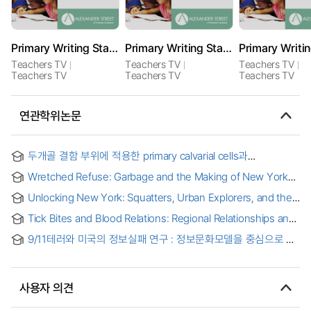
Primary Writing Starters: Double Act
Primary Writing Starters: It's Unfair
Teachers TV
Teachers TV
Teachers TV
Teachers TV
Teachers TV
Teachers TV
연관학위논문
두개골 결함 부위에 적용한 primary calvarial cells과
FGFs(Fibroblast Growth Factors)의 골형성 효과
Wretched Refuse: Garbage and the Making of New York
City
Unlocking New York: Squatters, Urban Explorers, and the
Right to the City
Tick Bites and Blood Relations: Regional Relationships and
Interpretations of Lyme Disease Risk in New York’s
9/11테러와 미국의 정보실패 연구 : 정보문화모델을 중심으로 =
Hudson River Corridor
A Study on the 9/11 Terrorist Attacks and US Intelligence
Failures : An Analysis Based on the Intelligence Culture
Model
사용자 의견