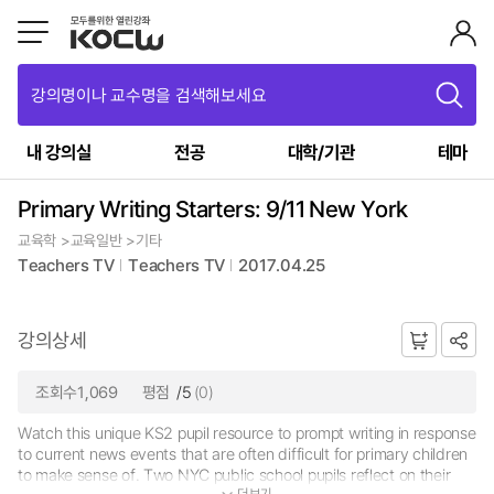
강의명이나 교수명을 검색해보세요
내 강의실
전공
대학/기관
테마
Primary Writing Starters: 9/11 New York
교육학 >교육일반 >기타
Teachers TV
Teachers TV
2017.04.25
강의상세
조회수1,069
평점
/5
(0)
Watch this unique KS2 pupil resource to prompt writing in response
to current news events that are often difficult for primary children
to make sense of. Two NYC public school pupils reflect on their
더보기