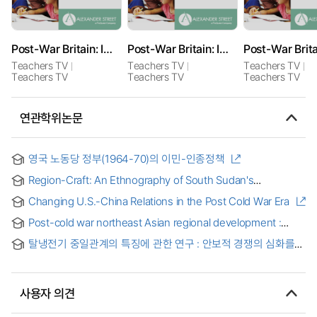
Post-War Britain: Immigration
Post-War Britain: Immigration: Changing Churches
Teachers TV
Teachers TV
Teachers TV
Teachers TV
Teachers TV
Teachers TV
연관학위논문
영국 노동당 정부(1964-70)의 이민-인종정책
Region-Craft: An Ethnography of South Sudan's
Transnational Intelligentsia
Changing U.S.-China Relations in the Post Cold War Era
Post-cold war northeast Asian regional development :
security issues and economic cooperation (Japan, China)
탈냉전기 중일관계의 특징에 관한 연구 : 안보적 경쟁의 심화를
[microform]
중심으로 = A Study on the Feature of the Sino-Japanese
Relations in the Post-Cold War Era
사용자 의견