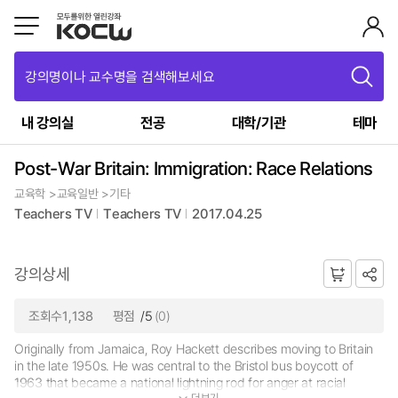
강의명이나 교수명을 검색해보세요
내 강의실
전공
대학/기관
테마
Post-War Britain: Immigration: Race Relations
교육학 >교육일반 >기타
Teachers TV
Teachers TV
2017.04.25
강의상세
조회수1,138
평점
/5
(0)
Originally from Jamaica, Roy Hackett describes moving to Britain
in the late 1950s. He was central to the Bristol bus boycott of
1963 that became a national lightning rod for anger at racial
더보기