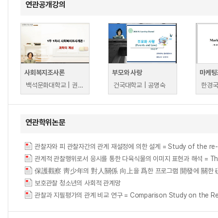
연관공개강의
사회복지조사론
부모와 사랑
마케팅
백석문화대학교 | 권향임
건국대학교 | 공명숙
한경국
연관학위논문
관찰자와 피 관찰자간의 관계 재설정에 의한 설계 = Study of the re-establis
관계적 관찰행위로서 응시를 통한 다육식물의 이미지 표현과 해석 = The Study on 
保護觀察 靑少年의 對人關係 向上을 爲한 프로그램 開發에 關한 硏
보호관찰 청소년의 사회적 관계망
관찰과 지필평가의 관계 비교 연구 = Comparison Study on the Relatio