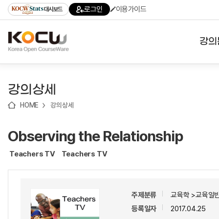
로
로
로
바
로그인
이용가이드
대시보드
가
가
가
로
기
기
기
가
(skip
기
to
강의
content)
대학
강의상세
기관
HOME
강의상세
전공
Observing the Relationship
테마
Teachers TV
Teachers TV
주제분류
교육학 >교육일반
등록일자
2017.04.25