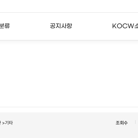
분류
공지사항
KOCW
강의
공지사항
KOCW란
강의
뉴스레터
활용안내
분야
주요통계현황
발자취
강의
서비스도움말
고객센터
 >기타
조회수