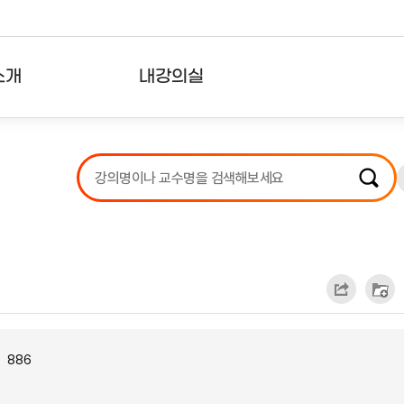
소개
내강의실
?
강의리스트
수강확인증강의
사용자의견
내강의클립
886