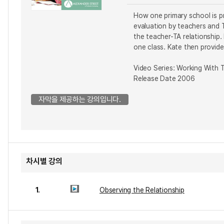
How one primary school is p
evaluation by teachers and 
the teacher-TA relationship
one class. Kate then provid
Video Series: Working With T
Release Date 2006
자막을 제공하는 강의입니다.
차시별 강의
1.
Observing the Relationship