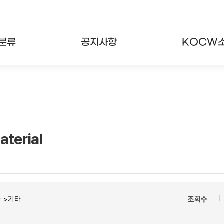
분류
공지사항
KOCW
강의
공지사항
KOCW란
강의
뉴스레터
활용안내
분야
주요통계현황
발자취
aterial
강의
서비스도움말
고객센터
 >기타
조회수