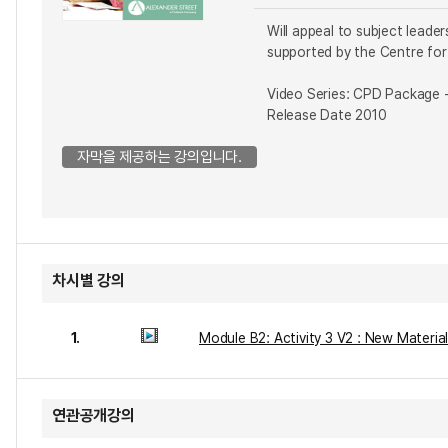
Will appeal to subject leade
supported by the Centre for
Video Series: CPD Package -
Release Date 2010
자막을 제공하는 강의입니다.
차시별 강의
1.
Module B2: Activity 3 V2 : New Materia
연관공개강의