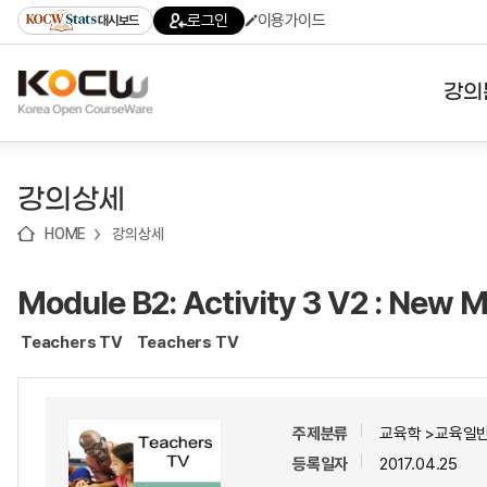
로
로
로
바
로그인
이용가이드
대시보드
가
가
가
로
기
기
기
가
(skip
기
to
강의
content)
대학
강의상세
기관
HOME
강의상세
전공
Module B2: Activity 3 V2 : New M
테마
Teachers TV
Teachers TV
주제분류
교육학 >교육일반
등록일자
2017.04.25