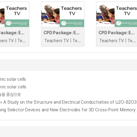
CPD Package: Early Reading, Module D3: Activity 2 V2
CPD Package: Early Reading, Module B3: Activitiy 2 V2
CPD Package: Early Reading, Module B3: Activitiy 2 V1
Teachers TV | Teachers TV
Teachers TV | Teachers TV
Teachers TV | Teachers TV
ic solar cells
ic solar cells
기술을 중심으로
 on the Structure and Electrical Conductivities of Li2O-B2O3-