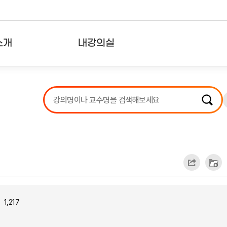
소개
내강의실
?
강의리스트
수강확인증강의
사용자의견
내강의클립
1,217