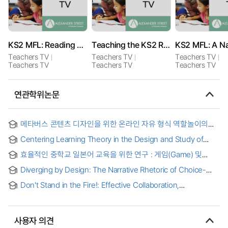
KS2 MFL: Reading and Writing Games
Teaching the KS2 Role Play Lesson
Teachers TV
Teachers TV
Teachers TV
Teachers TV
Teachers TV
Teachers TV
연관학위논문
메타버스 콘텐츠 디자인을 위한 온라인 자유 형식 역할놀이의
이용자 경험 연구 : 이용 동기와 지속 사용 의도를 중심으로
Centering Learning Theory in the Design and Study of
Social Studies-Themed Simulation Games: A Three-Part
효율적인 중학교 일본어 교육을 위한 연구 : 게임(Game) 및
Study
역할극(Role play)을 통한 학습활동을 중심으로 = (A) study on
Diverging by Design: The Narrative Rhetoric of Choice-
effective method of teaching Japanese in middle school :
based Role-Playing Games
focusing on learning activity through games and role-
Don't Stand in the Fire!: Effective Collaboration,
plays
Communication, Interactions, And Strategy in Mediated
Environments - A Discourse Analytic Approach to Mmorpg
Streaming on Twitch
사용자 의견