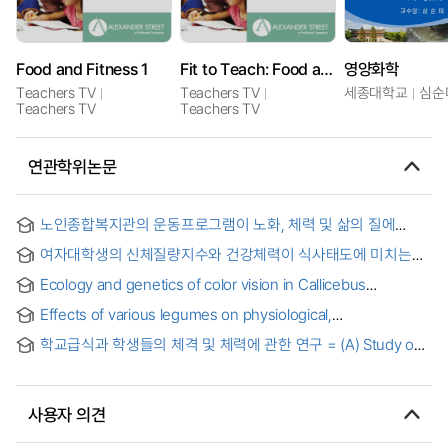
Food and Fitness 1
Fit to Teach: Food and Fitness
영양화학
Teachers TV
Teachers TV
세종대학교
심순
Teachers TV
Teachers TV
연관학위논문
노인종합복지관의 운동프로그램이 노화, 체력 및 삶의 질에
미치는 영향 : 노인여성을 중심으로 = (The) effects of the
여자대학생의 신체질량지수와 건강체력이 식사태도에 미치는
exercise programs in the welfare institution on the
영향 = The Effect of Body Mass Index and Health-related
participants' aging, physical fitness and quality of life
Ecology and genetics of color vision in Callicebus
Physical Fitness on Eating Attitude in College Females
brunneus, a neotropical monkey
Effects of various legumes on physiological,
morphological, and life-history traits in the bean bug,
학교급식과 학생들의 체격 및 체력에 관한 연구 = (A) Study on
Riptortus pedestris (Hemiptera: Alydidae) = 다양한 콩이
the Physique and Physical Fitness of Students in School
톱다리개미허리노린재(Riptortus pedestris)의 생활사, 형태적,
Food Service Program
생리학적 형질에 미치는 영향에 관한 연구
사용자 의견