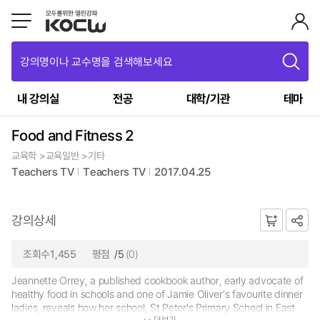
강의명이나 교수명을 검색해보세요
내 강의실
전공
대학/기관
테마
Food and Fitness 2
교육학 >교육일반 >기타
Teachers TV
Teachers TV
2017.04.25
강의상세
조회수1,455
평점
/5
(0)
Jeannette Orrey, a published cookbook author, early advocate of
healthy food in schools and one of Jamie Oliver's favourite dinner
ladies, reveals how her school, St Peter's Primary School in East
더보기