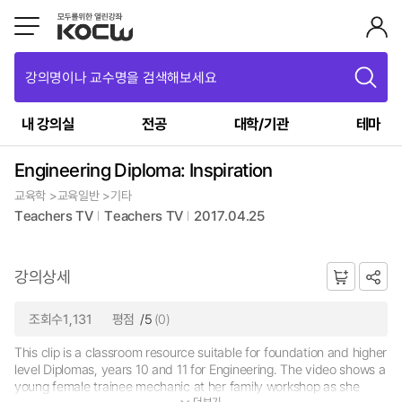
강의명이나 교수명을 검색해보세요
내 강의실
전공
대학/기관
테마
Engineering Diploma: Inspiration
교육학 >교육일반 >기타
Teachers TV
Teachers TV
2017.04.25
강의상세
조회수1,131
평점
/5
(0)
This clip is a classroom resource suitable for foundation and higher
level Diplomas, years 10 and 11 for Engineering. The video shows a
young female trainee mechanic at her family workshop as she
더보기