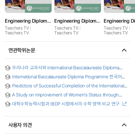
Engineering Diploma: Numeracy Skills
Engineering Diploma: ICT Skills
Teachers TV
Teachers TV
Teachers TV
Teachers TV
Teachers TV
Teachers TV
연관학위논문
우리나라 교과서와 International Baccalaureate Diploma
Programme (IBDP) 교과서 비교·분석 = A Comparative Study
International Baccalaureate Diploma Programme 한국어
on International Baccalaureate Diploma Programme (IBDP)
교육과정 실행형태 연구 : 베트남 지역 외국인학교를 중심으로
Textbooks and Korean Textbooks by 2015 Revised
Predictors of Successful Completion of the International
Curriculum
Baccalaureate Diploma Program
A Study on Improvement of Women’s Status through
Decent Works in Tanzania - A Case of Rungemba
대학수학능력시험과 IBDP 시험에서의 수학 영역 비교 연구
Community Development Training Institute’s Diploma
Alumnae = 탄자니아의 좋은 일자리를 통한 여성의 지위 향상
방안
사용자 의견