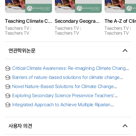
Teaching Climate Change
Secondary Geography: Climate Change
Teachers TV
Teachers TV
Teachers TV
Teachers TV
Teachers TV
Teachers TV
연관학위논문
Critical Climate Awareness: Re-imagining Climate Change
Teaching and Learning
Barriers of nature-based solutions for climate change
adaptation in Mexico
Novel Nature-Based Solutions for Climate Change
Adaptation: Understanding and Expanding the Role of
Exploring Secondary Science Preservice Teachers'
Community Perception and Everyday Landscape
Epistemological Knowledge of Models in Climate Change
Experiences
Integrated Approach to Achieve Multiple Riparian
Management Goals in the Context of Climate Change
사용자 의견