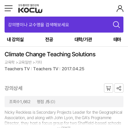
강의명이나 교수명을 검색해보세요
내 강의실
전공
대학/기관
테마
Climate Change Teaching Solutions
교육학 >교육일반 >기타
Teachers TV
Teachers TV
2017.04.25
강의상세
조회수1,662
평점
/5
(0)
Nicky Reckless is Secondary Projects Leader for the Geographical
Association, and along with John Lyon, the GA's Programme
Director, they host a focus group for two Sheffield-based schools
더보기