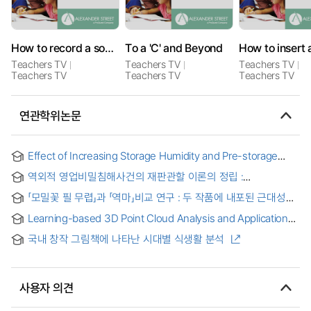
How to record a sound file and share it online
To a 'C' and Beyond
Teachers TV
Teachers TV
Teachers TV
Teachers TV
Teachers TV
Teachers TV
연관학위논문
Effect of Increasing Storage Humidity and Pre-storage
CO2 Treatment on Sweet Peppers Chilling Injury = 저장고
역외적 영업비밀침해사건의 재판관할 이론의 정립 :
내 습도 증가와 저장 전 이산화탄소 처리가 파프리카 저온장해에
신뢰관계창설지에 관한 시론
미치는 영향
「모밀꽃 필 무렵」과 「역마」비교 연구 : 두 작품에 내포된 근대성을
중심으로 = (A) comparative study of 《Momil-Kot Peel
Learning-based 3D Point Cloud Analysis and Applications
Muryup》and《Yuk-Ma》: focusing on modernism
for Robotic Manipulation in Real World = 실 환경 로봇
embedded in two novels
국내 창작 그림책에 나타난 시대별 식생활 분석
매니퓰레이션을 위한 학습 기반 3차원 포인트 클라우드 분석 및
응용
사용자 의견