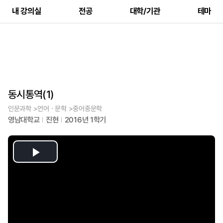
내 강의실
전공
대학/기관
테마
동시통역(1)
인문과학 >언어ㆍ문학 >중어중문학
영남대학교
진현
2016년 1학기
Play
Video