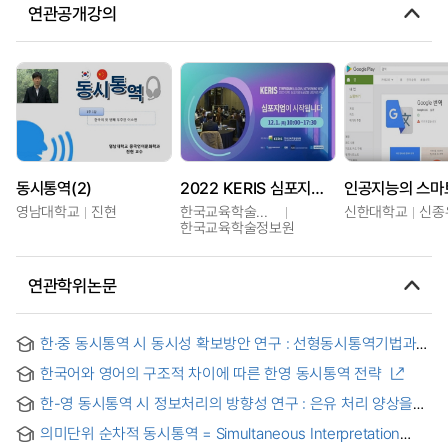
연관공개강의
동시통역(2)
2022 KERIS 심포지엄 및 글로벌네트워킹 위크
영남대학교
진현
한국교육학술정보원
신한대학교
신종
한국교육학술정보원
연관학위논문
한·중 동시통역 시 동시성 확보방안 연구 : 선형동시통역기법과
사역문을 중심으로
한국어와 영어의 구조적 차이에 따른 한영 동시통역 전략
한-영 동시통역 시 정보처리의 방향성 연구 : 은유 처리 양상을
중심으로
의미단위 순차적 동시통역 = Simultaneous Interpretation