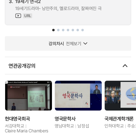
3.
19세기 연극2
19세기드라마- 낭만주의, 멜로드라마, 잘짜여진 극
URL
강의차시
전체보기
연관공개강의
현대영국희곡
영국문학사
국제관계학개론
서강대학교
영남대학교
남정섭
인하대학교
주승
Claire Maria Chambers