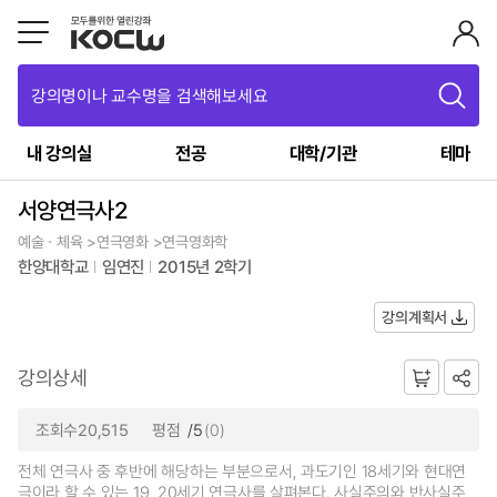
강의명이나 교수명을 검색해보세요
내 강의실
전공
대학/기관
테마
서양연극사2
예술ㆍ체육 >연극영화 >연극영화학
한양대학교
임연진
2015년 2학기
강의계획서
강의상세
조회수20,515
평점
/5
(0)
전체 연극사 중 후반에 해당하는 부분으로서, 과도기인 18세기와 현대연
극이라 할 수 있는 19, 20세기 연극사를 살펴본다. 사실주의와 반사실주