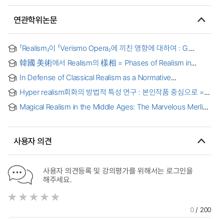
연관학위논문
「Realism」이 「Verismo Opera」에 끼친 영향에 대하여 : G.
Puccini 의 Opera 「La Boheme」을 통해서
韓國 美術에서 Realism의 樣相 = Phases of Realism in
Korean Painting
In Defense of Classical Realism as a Normative
International Political Theory : Implications for South
Hyper realism회화의 방법적 특성 연구 : 본인작품 중심으로 =
Korea's Foreign Policies
(A) Study on the technical traits of the paintings in Hyper
Magical Realism in the Middle Ages: The Marvelous Merlin
Realism : Certering on the writer's works
of Arthurian Legend [electronic resource]
사용자 의견
사용자 의견등록 및 강의평가를 위해서는 로그인을
해주세요.
0
/ 200