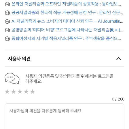
온라인 저널리즘과 오프라인 저널리즘의 상호작용 : 동아일보와
동아닷컴을 중심으로 = (The) interaction between online
공공저널리즘의 한국적 적용 가능성에 관한 연구 : 온라인 신문과
journalism and offline journalism : with a case study on the
지방지, SO를 중심으로 = (A) study on the possibility of
Donga Ilbo and the Donga.com
AI 저널리즘과 뉴스 소비자의 미디어 신뢰 연구 = AI Journalism
applying public journalism to Korea society : with reference
and News consumers trust in Media
to on-line newspapers, local newspapers and SO
공영방송의 '미디어 비평' 프로그램에 나타나는 저널리즘象 = (A)
study on the journalism images shown in the 'media
종합여성지의 시기별 적응저널리즘 연구 : 주부생활을 중심으로
criticism' program of the public broadcasting companies
= (A) study on the adaptive journalism of women's
magazines in South Korea since 1970's : the case of
"Jubusaengwhal"
사용자 의견
사용자 의견등록 및 강의평가를 위해서는 로그인을
해주세요.
0
/ 200