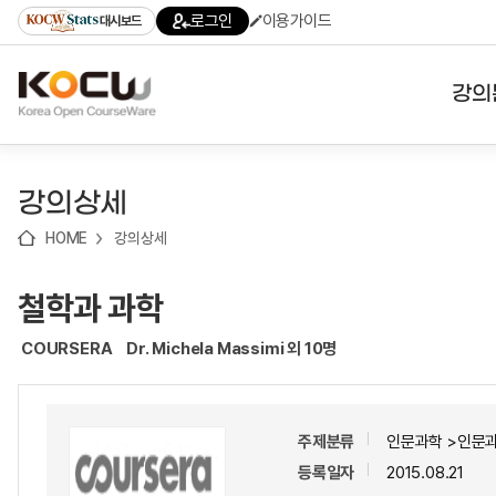
로
로
로
바
로그인
이용가이드
대시보드
가
가
가
로
기
기
기
가
(skip
기
to
강의
content)
대학
강의상세
기관
HOME
강의상세
전공
철학과 과학
테마
COURSERA
Dr. Michela Massimi 외 10명
주제분류
인문과학 >인문
등록일자
2015.08.21