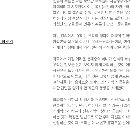
인류의 추론은 다른 뚜렷한 우주들의 다중우주에서
이해하려고 시도한다. 이는 공간(시간)의 차원수와
별의 나이를 설명할 수 있다. 또한 다른 추론은 우
컴퓨터 가상 현실 안에서 사는 것일지도 모른다고 
최첨단 연구를 통해 인류의 추론의 관점과 문제들에
이번 강의에서, 우리는 우리의 생각이 어떻게 진화
학의 생각
방법론을 살펴볼 것이다. 우리는 진화 논쟁을, 생
세계의 양상에 대해 가진 선천적 지식과 같은 핵심
과학에서 가장 어려운 문제중의 하나가 인식의 특성
우리는 정보를 단지 보이지 않게 처리하는 것이 아니
작용으로 느껴지기도 한다. 우리처럼 뇌를 가진 생
인지적으로 만들고, 다른 것은 그렇지 않게 만드는
철학자들에게 흥미로운 분야인 인지과학의 중심을 
대한 답변을 얻기 위한 최근의 동향을 소개한다.
발화를 인지하고, 비행기를 조종하며, 신용카드 사기도 
만들까? 최근 몇 년간, 컴퓨터가 할 수 있는 작업
기계학습과 컴퓨터 신경과학의 분야의 급증이 그 바
하는 것과 똑같은 방법으로 또한 우리 자신을 이해할
설명하는 것이다. 우리는 이 새롭고 흥미로운 분야