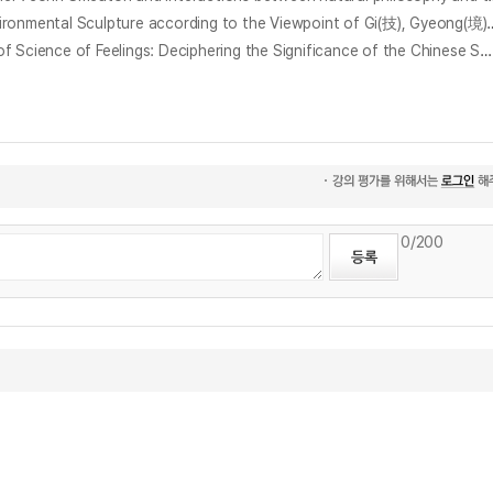
기(技)·경(境)·도(道) 관점의 환경 조형물 창작방법 및 실천 연구 : 후서강의 작품을 사례로 = A Study on the Creation Method and Practice of Enviro
감정과학의 시각에서 예술과 철학의 교차: 중국 송 시대 무용극 ‘지차청록’의 함의 해독 = Integration of Art and Philosophy from the Perspective of Science of Feelings: Deciphering the Significance of the Chinese Song Dynasty Dance Drama ‘Zhiciqinglv’
0
/200