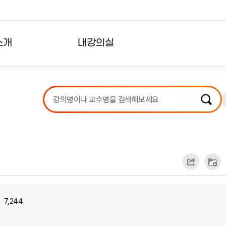
소개
내강의실
?
강의리스트
수강확인증강의
사용자의견
내강의클립
7,244