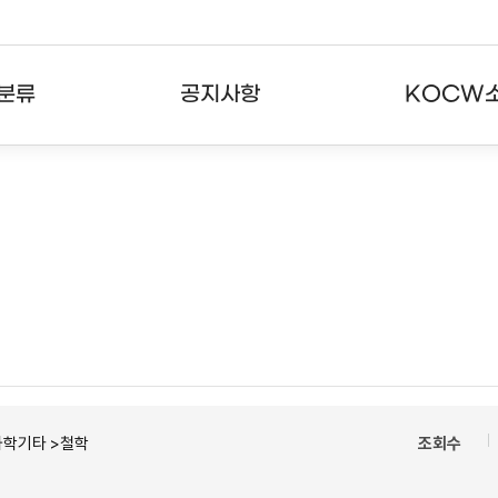
분류
공지사항
KOCW
강의
공지사항
KOCW란
강의
뉴스레터
활용안내
분야
주요통계현황
발자취
강의
서비스도움말
고객센터
과학기타 >철학
조회수