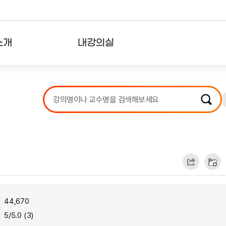
소개
내강의실
?
강의리스트
수강확인증강의
사용자의견
내강의클립
44,670
5/5.0 (3)