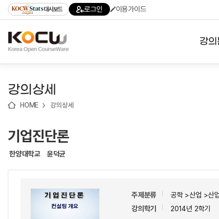
로
로
로
바
로그인
이용가이드
대시보드
가
가
가
로
기
기
기
가
(skip
기
to
강의
content)
대학
강의상세
기관
HOME
강의상세
전공
기업진단론
테마
한양대학교
윤덕균
주제분류
공학 >산업 >산
강의학기
2014년 2학기