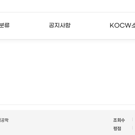
분류
공지사항
KOCW
강의
공지사항
KOCW란
강의
뉴스레터
활용안내
분야
주요통계현황
발자취
강의
서비스도움말
고객센터
업공학
조회수
평점