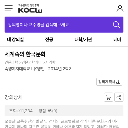
강의명이나 교수명을 검색해보세요
내 강의실
전공
대학/기관
테마
세계속의 한국문화
인문과학 >인문과학기타 >지역학
숙명여자대학교
유영민
2014년 2학기
강의계획서
강의상세
조회수11,234
평점
/5
(0)
오늘날 교통수단의 발달 및 경제의 글로벌화로 각기 다른 문화권의 여러
민족이 하나의 지구촌 공동체 안에서 어우러지게 되었고, 이러한 환경의