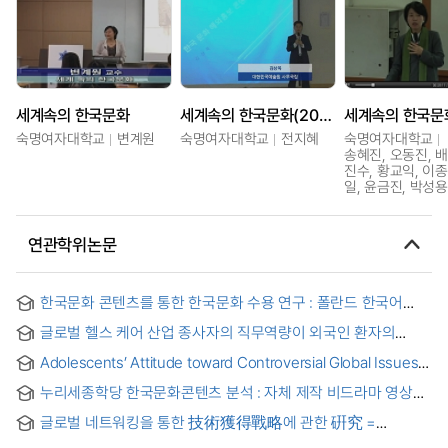
세계속의 한국문화
세계속의 한국문화(2015-2)
세계속의 한국문
숙명여자대학교
변계원
숙명여자대학교
전지혜
숙명여자대학교
송혜진, 오동진, 배
진수, 황교익, 이종
일, 윤금진, 박성용
연관학위논문
한국문화 콘텐츠를 통한 한국문화 수용 연구 : 폴란드 한국어
학습자를 대상으로 = A Study on Cultural Acceptance of
글로벌 헬스 케어 산업 종사자의 직무역량이 외국인 환자의
Korean Culture through Korean Cultural Content:
지각된 위험에 미치는 영향에 관한 연구 : 의료관광 코디네이터
Focusing on Korean Language Learners in Poland
Adolescents’ Attitude toward Controversial Global Issues
업무 위주로
through the Lens of Moral Foundation Theory :
누리세종학당 한국문화콘텐츠 분석 : 자체 제작 비드라마 영상을
Implications for Global Citizenship Education in South
중심으로
Korea = 도덕기반 이론을 통한 청소년의 논쟁적 글로벌 이슈에
글로벌 네트워킹을 통한 技術獲得戰略에 관한 硏究 =
대한 태도 연구 : 한국의 세계시민교육에 대한 함의를 중심으로
(A)study on technology acquisition strategy through global