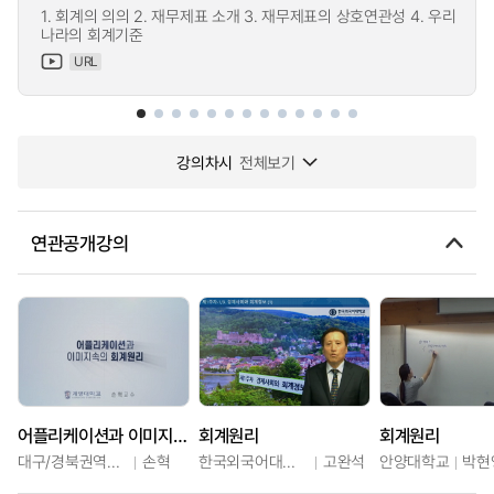
1. 회계의 의의 2. 재무제표 소개 3. 재무제표의 상호연관성 4. 우리
나라의 회계기준
URL
강의차시
전체보기
연관공개강의
어플리케이션과 이미지속의 회계원리
회계원리
회계원리
대구/경북권역센터
손혁
한국외국어대학교
고완석
안양대학교
박현