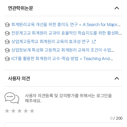
연관학위논문
회계원리교육 개선을 위한 흥미도 연구 = A Search for Major
Factors having on Influence upon Accounting Principle
전문계고교 회계원리 교과의 효율적인 학습지도를 위한 활성화
Education
방안에 관한 연구 : 태백, 정선지역을 중심으로
상업계고등학교 회계원리 교육의 효과성 연구
상업정보계 특성화 고등학교 회계원리 교육의 조건이 수업
만족도에 미치는 영향 연구
ICT를 활용한 회계원리 교수-학습 방법 = Teaching And
Learning Method With ICT On The "Accounting principle"
사용자 의견
사용자 의견등록 및 강의평가를 위해서는 로그인을
해주세요.
0
/ 200