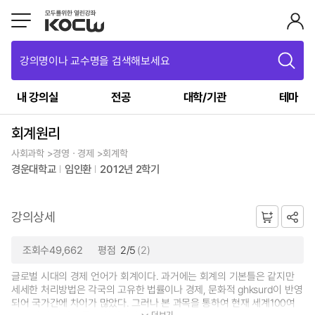
강의명이나 교수명을 검색해보세요
내 강의실
전공
대학/기관
테마
회계원리
사회과학 >경영ㆍ경제 >회계학
경운대학교
임인환
2012년 2학기
강의상세
조회수49,662
평점
2/5
(2)
글로벌 시대의 경제 언어가 회계이다. 과거에는 회계의 기본틀은 같지만
세세한 처리방법은 각국의 고유한 법률이나 경제, 문화적 ghksurd이 반영
되어 국가간에 차이가 많았다. 그러나 본 과목을 통하여 현재 세계100여
더보기