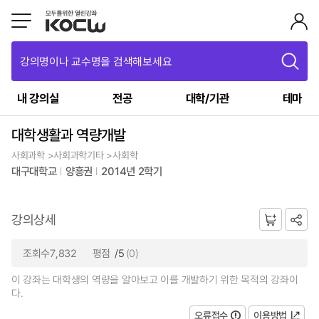
강의명이나 교수명을 검색해보세요
내 강의실
전공
대학/기관
테마
대학생활과 역량개발
사회과학 >사회과학기타 >사회학
대구대학교
양흥권
2014년 2학기
강의상세
조회수7,832
평점
/5
(0)
이 강좌는 대학생의 역량을 알아보고 이를 개발하기 위한 목적의 강좌이
다.
오류접수
이용방법