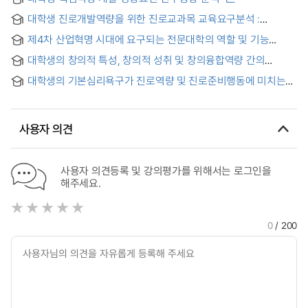
대학생 진로개발역량을 위한 진로교과목 교육요구분석 :
진로결정수준과 전공일치감수준 군집유형을 중심으로 = An
제4차 산업혁명 시대에 요구되는 전문대학의 역할 및 기능
Analysis of the Educational Needs for College Career
그리고 전문대학생들의 핵심역량 = Roles and Functions and
Course: Focused on Cluster types based on Career
대학생의 창의적 특성, 창의적 성취 및 창의융합역량 간의
students’ Core Competencies of Technical College
Decision Level and Major Congruence Level
관계에서 창의적 가정환경의 매개효과 = The mediating effect
required in Fourth Industrial Revolution Ages
대학생의 기본심리욕구가 진로역량 및 진로준비행동에 미치는
of creative home environment on the relationship
영향: 미래지향시간관의 매개효과를 중심으로 = The Influence
between creative traits, creative achievement and creative
of Basic Psychological Needs on Career Competence and
convergence competency of university students
Career Preparation Behavior: Focusing on the Mediating
사용자 의견
Effect of Future Time Perspective
사용자 의견등록 및 강의평가를 위해서는 로그인을
해주세요.
0
/ 200