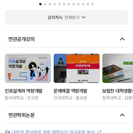
강의차시
전체보기
연관공개강의
진로설계와 역량개발
문제해결 역량개발
보람찬 대학생활
동아대학교
조규판
건국대학교
홍성원
청주대학교
김봉
연관학위논문
대학생 핵심역량 개발 영향요인 연구동향 분석