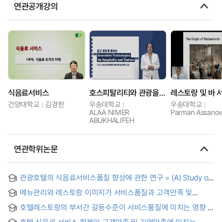
연관공개강의
식음료서비스
호스피탈리티와 관광을 위한 레스토랑과 바 서비스 혁신기술
레스토랑 및 바 
건양대학교
김경한
우송대학교
우송대학교
ALAA NIMER
Parman Assano
ABUKHALIFEH
연관학위논문
관광호텔의 식음료서비스품질 향상에 관한 연구 = (A) Study on
the Improvement of Service Quality for Tourism Hotel
메뉴관리와 레스토랑 이미지가 서비스품질과 고객만족 및
Food and Beverage Service
재방문의도에 미치는 영향에 관한 연구 : 서울지역 특1등급 호텔
호텔레스토랑의 부서간 갈등수준이 서비스품질에 미치는 영향 =
일식당 중심으로 = (A) study on the menu management and
(The)effect of the interdepartmental conflict perception on
the image of restaurant affecting the service quality, the
호텔 식음료 서비스 회복이 고객만족 및 기업만족에 미치는