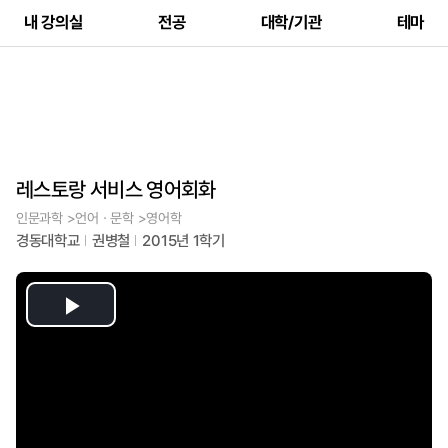
내 강의실
전공
대학/기관
테마
레스토랑 서비스 영어회화
인문과학 >언어ㆍ문학 >영어학
경동대학교
권병철
2015년 1학기
Play
Video