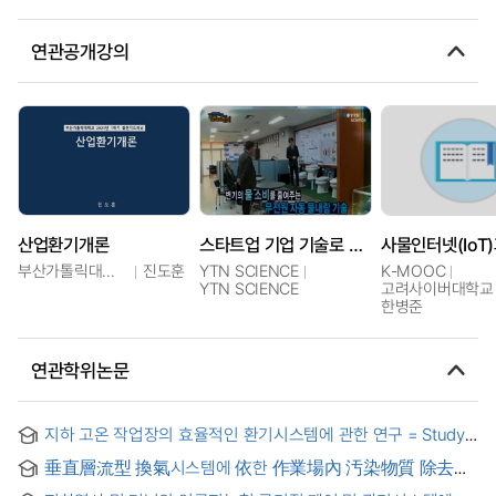
연관공개강의
산업환기개론
스타트업 기업 기술로 승부하다 - 무전원 자동 물내림 기술·원거리 터치 제어기술
부산가톨릭대학교
진도훈
YTN SCIENCE
K-MOOC
YTN SCIENCE
고려사이버대학교 
한병준
연관학위논문
지하 고온 작업장의 효율적인 환기시스템에 관한 연구 = Study
on Efficient Ventilation Systems in Underground High-
垂直層流型 換氣시스템에 依한 作業場內 汚染物質 除去에
Temperature Workplaces
關한 硏究