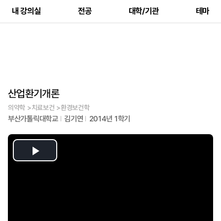
내 강의실
전공
대학/기관
테마
산업환기개론
의약학 >치료보건 >환경보건학
부산가톨릭대학교
김기연
2014년 1학기
Play
Video