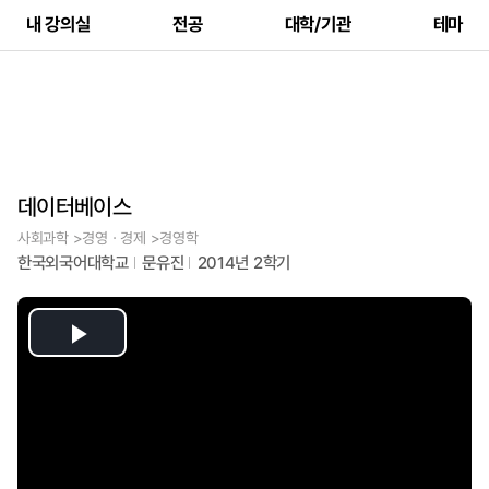
내 강의실
전공
대학/기관
테마
데이터베이스
사회과학 >경영ㆍ경제 >경영학
한국외국어대학교
문유진
2014년 2학기
Play
Video