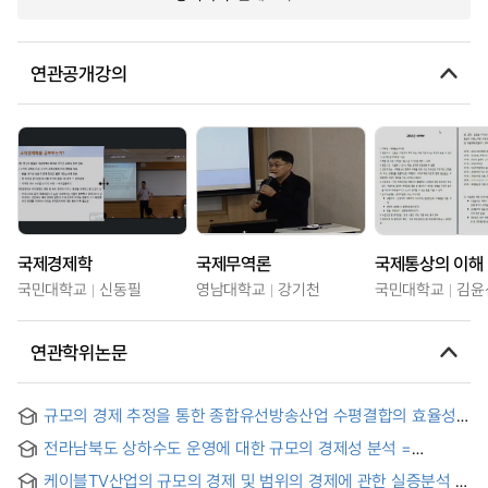
연관공개강의
국제경제학
국제무역론
국제통상의 이해
국민대학교
신동필
영남대학교
강기천
국민대학교
김윤
연관학위논문
규모의 경제 추정을 통한 종합유선방송산업 수평결합의 효율성
분석 : Fourier & spline function을 중심으로
전라남북도 상하수도 운영에 대한 규모의 경제성 분석 =
Economies of Scale in the Water and Sewerage Sectors of
케이블TV산업의 규모의 경제 및 범위의 경제에 관한 실증분석
Cheonla Province Area