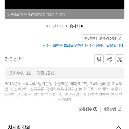
군수조달과 무기구입투명성 기초지식 습득
이전차시
다음차시
수강안내 및 수강신청
※ 수강확인증 발급을 위해서는 수강신청이 필요합니다
강의상세
조회수9,132
평점
/5
(0)
2013년도 우리나라 방위산업 수출액은 역대 최고인 34억 달러를 기록하
였다. 스웨덴의 스톡홀름 국제평화문제연구소는 한국을 방산물자 수출가
능성이 큰 나라로 평가하고 있다, 즉, 방위산업은 미래창조경제를 이끌 효
더보기
자산업인 것이다. 현대 전 세계 무기...
오류접수
이용방법
차시별 강의