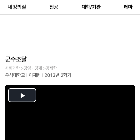
내 강의실
전공
대학/기관
테마
군수조달
사회과학 >경영ㆍ경제 >경제학
우석대학교
이재형
2013년 2학기
Play
Video