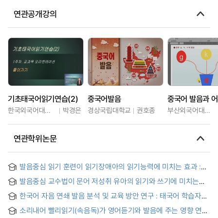
연관공개강의
기초태국어읽기연습(2)
중국어발음
중국어 발음과 
한국외국어대학교
박경은
경상국립대학교
권호종
부산외국어대학교
연관학위논문
발음중심 읽기 훈련이 읽기장애아의 읽기능력에 미치는 효과 :
음운론적 처리과정을 중심으로 = (The) effects of reading
발음중심 교수법이 문어 저성취 유아의 읽기와 쓰기에 미치는
training by phonics methods on reading ability of reading
효과 = Effect of Phonics Instruction on Low Achieving
disability children
한국어 자음 연쇄 발음 분석 및 교육 방안 연구 : 태국어 학습자를
Young Children's Reading and Writing Ability
대상으로 = An Analysis and Teaching Plan of Pronunciation
소리내어 빨리읽기(속음독)가 영어듣기와 발음에 주는 영향 연구
of Korean Consecutive Consonants:Focusing on Thai