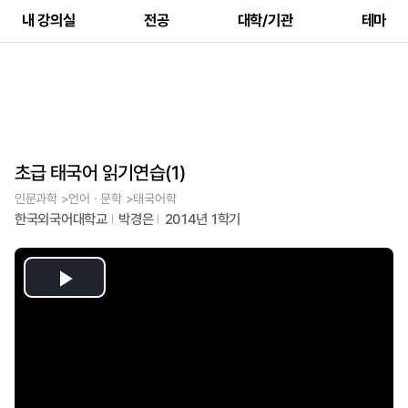
내 강의실
전공
대학/기관
테마
초급 태국어 읽기연습(1)
인문과학 >언어ㆍ문학 >태국어학
한국외국어대학교
박경은
2014년 1학기
Play
Video