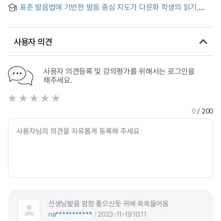
= The Effects of the 3R-ADED(the Repeated Rapid
Learners
표준 발음법에 기반한 발음 중심 지도가 다문화 학생의 읽기,
Reading Aloud of the Daily English Dialogues)- Method
쓰기에 미치는 효과에 관한 사례연구 = A Case Study on the
Effects of Pronunciation learning on Reading and Writing of
A Multicultural Student based on the Standard
사용자 의견
pronunciation
사용자 의견등록 및 강의평가를 위해서는 로그인을
해주세요.
0
/ 200
선생님발음 엄청 좋으신듯 귀에 쏙쏙들어옴
na***********
2023-11-19 10:11