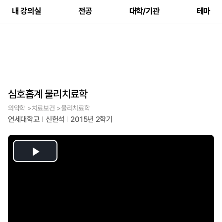
내 강의실
전공
대학/기관
테마
심호흡계 물리치료학
의약학 >치료보건 >물리치료학
연세대학교
신헌석
2015년 2학기
Play
Video