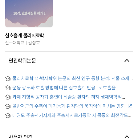
심호흡계 물리치료학
신구대학교
김성호
연관학위논문
물리치료학 석·박사학위 논문의 최신 연구 동향 분석: 서울 소재
일개 대학원을 중심으로
운동 강도와 호흡 방법에 따른 심호흡계 반응 : 코호흡을
중심으로 = Cardiorespiratory Responses To Exercise
과제 지향적 공차기 훈련이 뇌졸중 환자의 하지 생체역학적
Intensity And Breathing Methods : Emphysis On Nose
특성과 상지 기능에 미치는 영향
Breathing
골반저근의 수축이 폐기능과 횡격막의 움직임에 미치는 영향
태권도 주춤서기자세와 주춤서지르기동작 시 몸통의 회전각도가
척추세움근의 근 활성도에 미치는 영향
사용자 의견