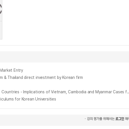
arket Entry
iland direct investment by Korean firm
체제전환국 전력 산업 개발연구 - 베트남, 캄보디아, 미얀마 사례와 북한에 대한 함의 - = A Study on the Power Sector Development in Transition Countries - Impl
ms for Korean Universities