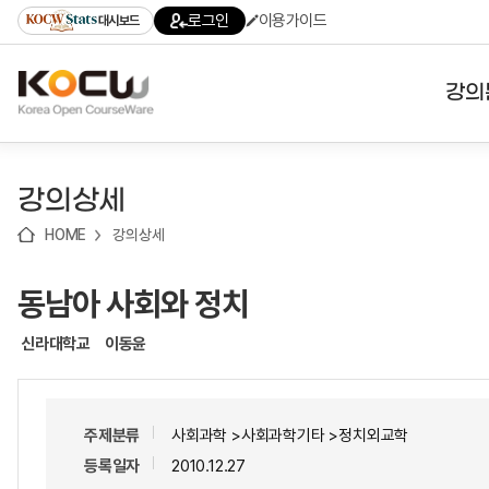
로
로
로
바
로그인
이용가이드
대시보드
가
가
가
로
기
기
기
가
(skip
기
to
강의
content)
대학
강의상세
기관
HOME
강의상세
전공
동남아 사회와 정치
테마
신라대학교
이동윤
주제분류
사회과학 >사회과학기타 >정치외교학
등록일자
2010.12.27