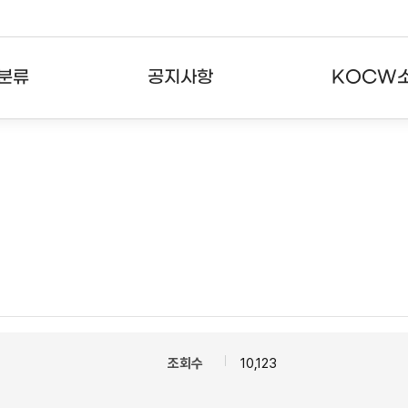
분류
공지사항
KOCW
강의
공지사항
KOCW란
강의
뉴스레터
활용안내
분야
주요통계현황
발자취
강의
서비스도움말
고객센터
조회수
10,123