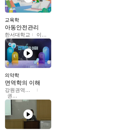
교육학
아동안전관리
한서대학교
이태연
의약학
면역학의 이해
강원권역센터
권보인