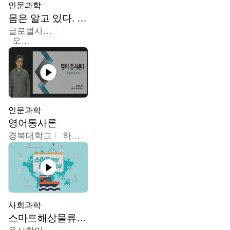
인문과학
몸은 알고 있다. 트라우마의 흔적
글로벌사이버대학교
오주원
인문과학
영어통사론
경북대학교
하승완
사회과학
스마트해상물류관리사 교육과정2