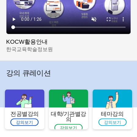
KOCW활용안내
한국교육학술정보원
강의 큐레이션
전공별강의
대학/기관별강
테마강의
의
강의보기
강의보기
강의보기