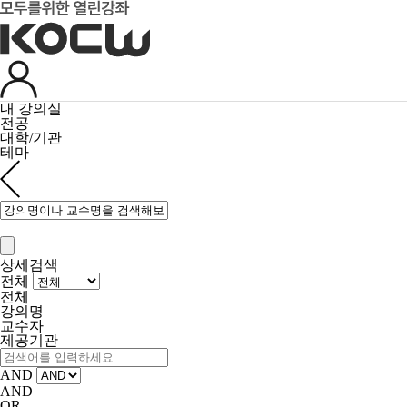
내 강의실
전공
대학/기관
테마
상세검색
전체
전체
강의명
교수자
제공기관
AND
AND
OR