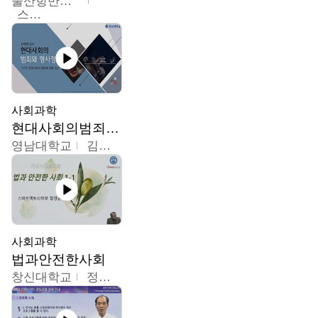
울산항만공사
스마트해상물류관리사 교육위원회
사회과학
현대사회의범죄와형사정책
영남대학교
김혜정
사회과학
법과안전한사회
창신대학교
정연균