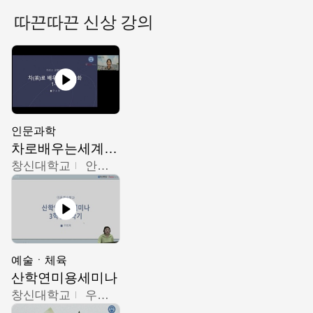
따끈따끈 신상 강의
인문과학
차로배우는세계문화
창신대학교
안소영
예술ㆍ체육
산학연미용세미나
창신대학교
우미옥,오윤경,박선이