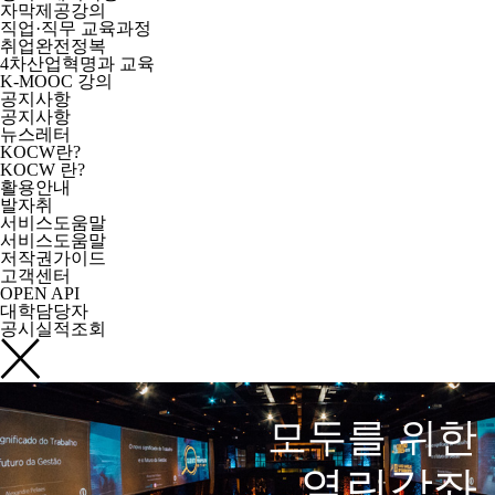
자막제공강의
직업·직무 교육과정
취업완전정복
4차산업혁명과 교육
K-MOOC 강의
공지사항
공지사항
뉴스레터
KOCW란?
KOCW 란?
활용안내
발자취
서비스도움말
서비스도움말
저작권가이드
고객센터
OPEN API
대학담당자
공시실적조회
모두를 위한
열린강좌