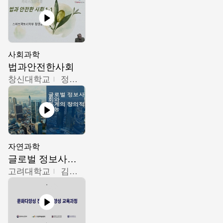
사회과학
법과안전한사회
창신대학교
정연균
자연과학
글로벌 정보사회와 통계의 창의적 기능
고려대학교
김희영