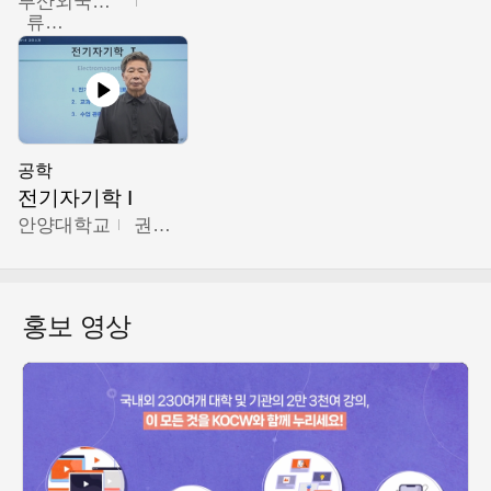
부산외국어대학교
류영철
공학
전기자기학 I
안양대학교
권원현
홍보 영상