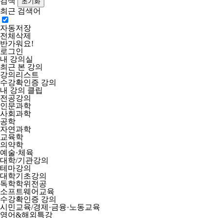
검색
최근 검색어
자동저장
전체삭제
반가워요!
로그인
내 강의실
최근 본 강의
강의리스트
수강확인증 강의
내 강의 클립
전공강의
인문과학
사회과학
공학
자연과학
교육학
의약학
예술·체육
대학/기관강의
테마강의
대학기초강의
독학학위전공
소프트웨어교육
수강확인증 강의
시민교육/경제·금융·노동교육
영어&해외특강