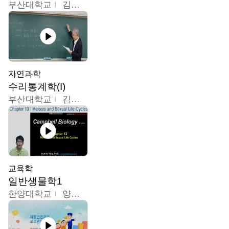
부산대학교
김충락
자연과학
수리통계학(I)
부산대학교
김충락
교육학
일반생물학1
한양대학교
양철수