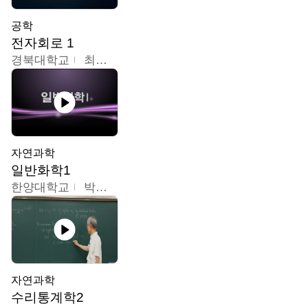
공학
전자회로 1
경북대학교
최병조
자연과학
일반화학1
한양대학교
박경호
자연과학
수리통계학2