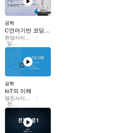
공학
C언어기반 코딩교육
한양사이버대학교
임동균
공학
IoT의 이해
영진사이버대학교
전병현