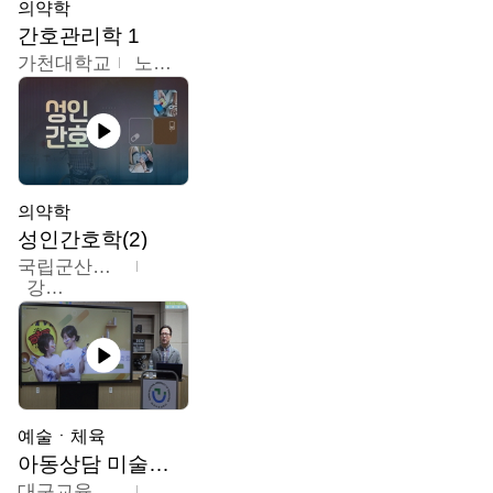
의약학
간호관리학 1
가천대학교
노원정
의약학
성인간호학(2)
국립군산대학교
강경아
예술ㆍ체육
아동상담 미술치료
대구교육대학교