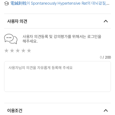
neuronal NOS in cerebral cortex, brain stem and
電鍼刺戟이 Spontaneously Hypertensive Rat의 대뇌겉질,
영향 = Effect of maternal thyroxine teatment on the
cerebellum of SD rats
뇌겉질, 뇌줄기, 소뇌부위의 Nitric Oxide Synthase 신경세포에
postnatal development of brain-derived neurotrophic
미치는 영향 = Difference in NOS between 2 Hz and 100 Hz
factor- and TrkB-containing neurons with fetal alcohol
EA in cerebral cortex, brain stem and cerebellum of
effects in the rat cerebral and cerebellar cortex
사용자 의견
spontaneously hypertensive rats
사용자 의견등록 및 강의평가를 위해서는 로그인을
해주세요.
0
/ 200
이용조건