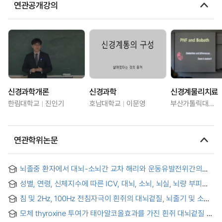
연관공개강의
신경과학개론
신경과학
신경계물리치료
한림대학교
진인기
호남대학교
이문영
부산가톨릭대학교
연관학위논문
뇌졸중 환자에서 대뇌-소뇌간 교차 해리와 운동유발전위간의
상관성 = (The) Correlation between Motor Evoked
성별, 연령, 신체지수에 따른 ICV, 대뇌, 소뇌, 뇌실, 뇌량 부피
Potentials and Crossed Cerebro-cerebellar Diaschisis in
변화에 관한 연구
Stroke Patients
침 및 2Hz, 100Hz 전침자극이 흰쥐의 대뇌겉질, 뇌줄기 및 소뇌
영역에서의 neuronal NOS 신경세포에 미치는 영향 = (A) study
모체 thyroxine 투여가 태아알코올효과를 가진 흰쥐 대뇌겉질 및
of acupuncture, 2Hz and 100Hz electroacupuncture on
소뇌에서 BDNF와 TrkB함유 신경세포의 생후 발달에 미치는