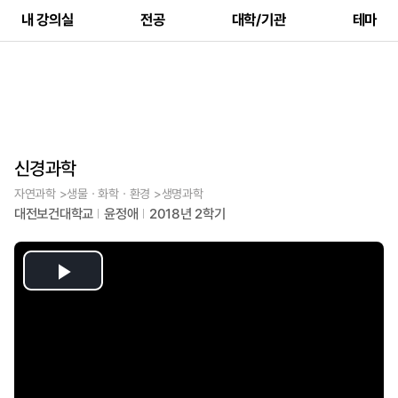
내 강의실
전공
대학/기관
테마
신경과학
자연과학 >생물ㆍ화학ㆍ환경 >생명과학
대전보건대학교
윤정애
2018년 2학기
Play
Video