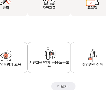
공학
자연과학
교육학
시민교육/경제·금융·노동교
업혁명과 교육
취업완전 정복
육
더보기
어&해외특강
K-MOOC 강의