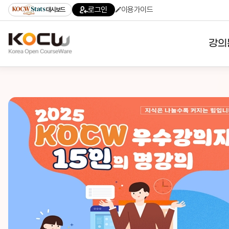
로그인
이용가이드
대시보드
강의
대학
기관
전공
테마