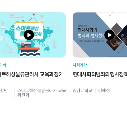
과학
사회과학
마트해상물류관리사 교육과정2
현대사회의범죄와형사정
항만
스마트해상물류관리사 교육
영남대학교
김혜정
위원회