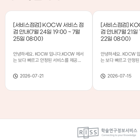
[서비스점검] KOCW 서비스 점
[서비스점검] KO
검 안내(7월 24일 19:00 ~ 7월
검 안내(7월 21일 1
25일 08:00)
22일 08:00)
안녕하세요. KOCW 입니다.KOCW 에서
안녕하세요. KOCW 
는 보다 빠르고 안정된 서비스를 제공하
는 보다 빠르고 안정된
기 위해 다음과 같이 서비스 점검을 실시
기 위해 다음과 같이 
합니다.※ 서비스 점검 작업 일시 : 7월
합니다.※ 서비스 점검 작
2026-07-21
2026-07-15
24일(금) 19:00 ~ 7월 25일(토) 08:00
일(화) 19:00 ~ 7월 
이로 인해 KOCW 서비스가 점검 시간 동
로 인해 KOCW 서비
안 서비스가 일시 중지될 수 있으니, 이
서비스가일시 중지될 수
점 양해하여 주시기 바랍니다.저희
해하여 주시기 바랍니다
KOCW 에서는 이용자 여러분께 보다 좋
서는 이용자 여러분께 
은 서비스를 제공하기 위해 노력하겠습니
를 제공하기 위해 노
다.감사합니다.
니다.