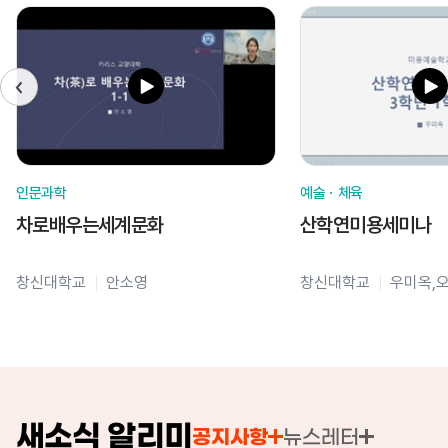
인문과학
예술ㆍ체육
차로배우는세계문화
산학연미용세미나
창신대학교
안소영
창신대학교
우미옥,
새소식 알리미
공지사항
뉴스레터