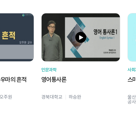
인문과학
사회
라우마의 흔적
영어통사론
스
오주원
경북대학교
하승완
울산
공사