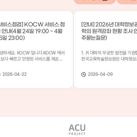
서비스점검] KOCW 서비스 점
[안내] 2026년 대학정보
 안내(4월 24일 19:00 ~ 4월
학의 원격강좌 현황 조사 
5일 23:00)
주묻는질문)
녕하세요. KOCW 입니다.KOCW 에서
1. 귀 대학의 무궁한 발전을 기원
 보다 빠르고 안정된 서비스를 제공하
한국교육학술정보원은 대학정보
 위해 다음과 같이 서비스 점검을 실시
목별 관리기관으로 지정되어 있습
니다.※ 서비스 점검 작업 일시 : 4월
본 조사는 2025. 3. 1~2026. 2.
2026-04-22
2026-04-09
4일(금) 19:00 ~ 4월 25일(토) 23:00
에 운영된 원격강좌(이러닝) 현
로 인해 KOCW 서비스가 점검시간 동
하여, '2026 대학정보공시 대학
 일시중지될 예정이오니, 이 점 양해하
강좌(12-바)'에 데이터를 연계할
 주시기 바랍니다.저희 KOCW 에서는
니다.가. 대학정보공시 대상 대
용자 여러분께 보다 좋은 서비스를 제
4년제 대학, 전문대학, 대학원대
하기 위해 노력하겠습니다.감사합니다.
격강좌(이러닝) 관련 부서(교무처
학습개발센터, 이러닝지원센터 등
송통신대학교 및 사이버대학 제외
인시 캠퍼스인 경우 해당 캠퍼스
있는 기관명을 선택하시면 됩니다.