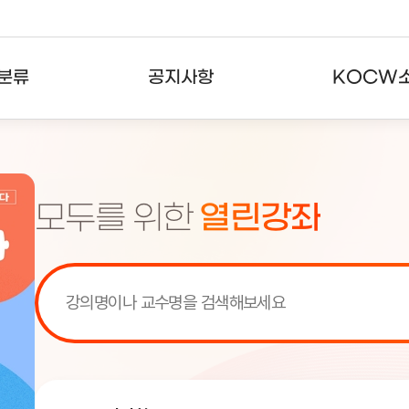
분류
공지사항
KOCW
강의
공지사항
KOCW란
강의
뉴스레터
활용안내
모두를 위한
열린강좌
분야
주요통계현황
발자취
강의
서비스도움말
고객센터
[서비스점검] KOCW 서비스 점