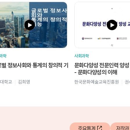
과학
사회과학
벌 정보사회와 통계의 창의적 기
문화다양성 전문인력 양성
- 문화다양성의 이해
대학교
김희영
한국문화예술교육진흥원
권
주요통계
저작권