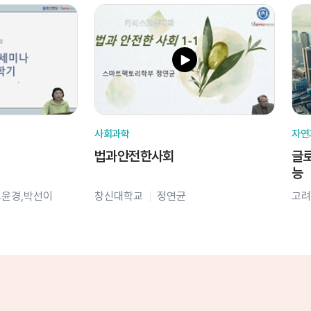
사회과학
자연
법과안전한사회
글로
능
오윤경,박선이
창신대학교
정연균
고려