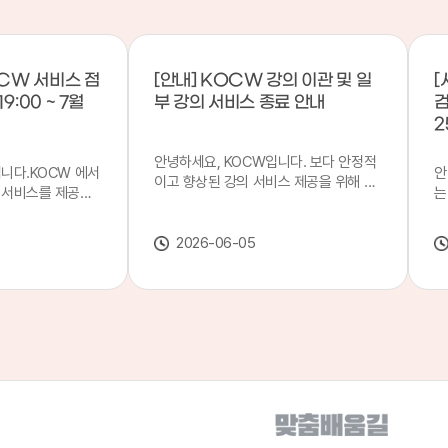
CW 서비스 점
[안내] KOCW 강의 이관 및 일
[
9:00 ~ 7월
부 강의 서비스 종료 안내
검
2
안녕하세요, KOCW입니다. 보다 안정적
입니다.KOCW 에서
안
이고 향상된 강의 서비스 제공을 위해 강
 서비스를 제공하
는
의 이관 작업을 진행하게 되었습니다. 이
서비스 점검을 실시
기
에 따라 일부 강의는2026년 6월 중 서비
업 일시 : 7월 21
합
스가 종료될 예정이오니, 이용에 참고하
2026-06-05
22일(수) 08:00이
2
여 주시기 바랍니다. 강의 이관 일정 안내
스가 점검 시간 동안
이
단계 기간 주요 작업 1단계 6월 1~2주 이
 있으니, 이 점 양
안
관 준비 2단계 6월 3~4주 1차 이관 작업
.저희 KOCW 에
여
3단계 7월 1~2주 2차 이관 작업 완료 및
보다 좋은 서비스
이
시스템 안정화 ※ 이관 작업 진행 상황에
력하겠습니다.감사합
공
따라 일정은 변경될 수 있습니다. 서비스
종료 강의 안내 이관 작업으로 인해 일부
강의는 2026년 6월 15일 서비스 종료되
었습니다. 서비스 종료 강의 목록은 아래
링크에서 확인하실 수 있습니다. → 서비