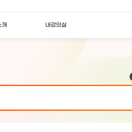
소개
내강의실
?
강의리스트
수강확인증강의
사용자의견
내강의클립
검 안내(7월 24일 19:00 ~ 7월...
2026-07-2