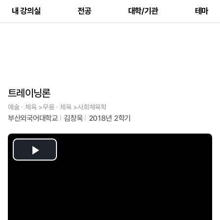
내 강의실
전공
대학/기관
테마
트레이닝론
예술ㆍ체육 >무용ㆍ체육 >사회체육학
부산외국어대학교
김창욱
2018년 2학기
Play
Video