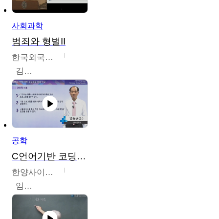
사회과학
범죄와 형벌II
한국외국어대학교
김현수
공학
C언어기반 코딩교육
한양사이버대학교
임동균