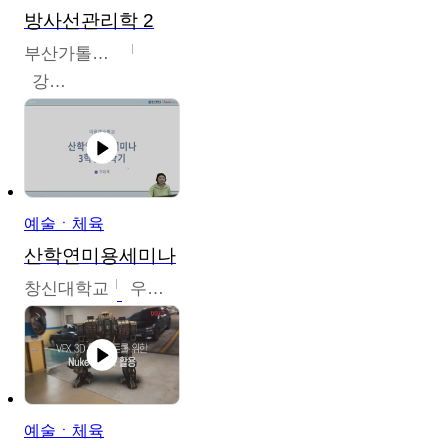
방사선관리학 2
부산가톨릭대학교
강연희
예술ㆍ체육
산학연미용세미나
창신대학교
우미옥,오윤경,박선이
예술ㆍ체육