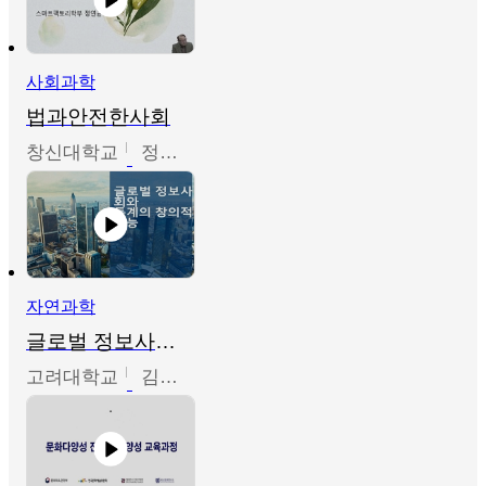
사회과학
법과안전한사회
창신대학교
정연균
자연과학
글로벌 정보사회와 통계의 창의적 기능
고려대학교
김희영