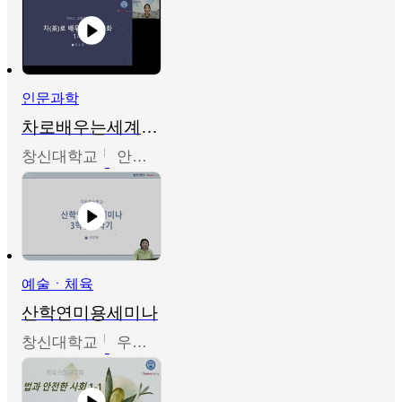
인문과학
차로배우는세계문화
창신대학교
안소영
예술ㆍ체육
산학연미용세미나
창신대학교
우미옥,오윤경,박선이