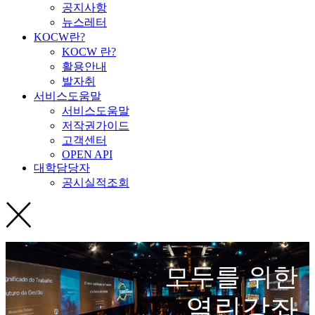
공지사항
뉴스레터
KOCW란?
KOCW 란?
활용안내
발자취
서비스도움말
서비스도움말
저작권가이드
고객센터
OPEN API
대학담당자
공시실적조회
모두를 위한
열린강좌