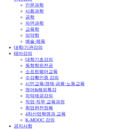
인문과학
사회과학
공학
자연과학
교육학
의약학
예술·체육
대학/기관강의
테마강의
대학기초강의
독학학위전공
소프트웨어교육
수강확인증 강의
시민교육/경제·금융·노동교육
영어&해외특강
자막제공강의
직업·직무 교육과정
취업완전정복
4차산업혁명과 교육
K-MOOC 강의
공지사항