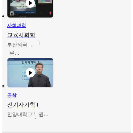
사회과학
교육사회학
부산외국어대학교
류영철
공학
전기자기학 I
안양대학교
권원현