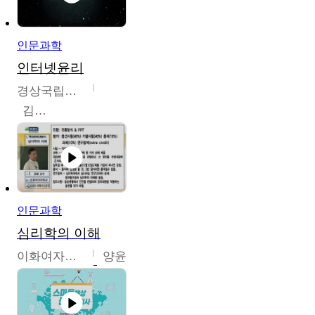
인문과학
인터넷윤리
경상국립대학교
김대군
인문과학
심리학의 이해
이화여자대학교
양윤