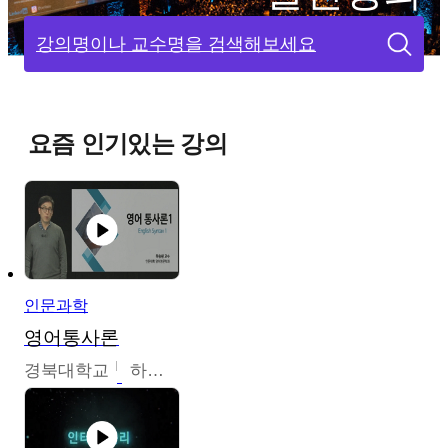
강의명이나 교수명을 검색해보세요
요즘 인기있는 강의
인문과학
영어통사론
경북대학교
하승완