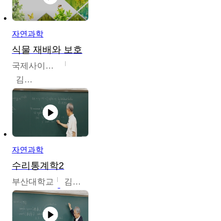
자연과학
식물 재배와 보호
국제사이버대학교
김완수
자연과학
수리통계학2
부산대학교
김충락