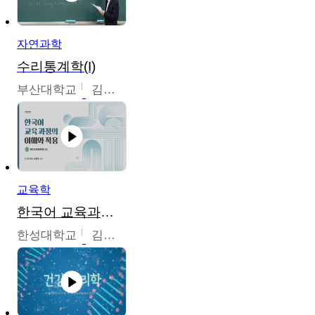
자연과학
수리통계학(I)
부산대학교
김충락
교육학
한국어 교육과정의 이해와 적용
한성대학교
김윤주